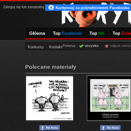
Zaloguj się
lub
zarejestruj
Główna
Top
Facebook
Top
NK
Top
Goog
Pokazuj:
wszystko
zdjęcia i obraz
Konkursy
Kontakt
Polecane materiały
Na fejsa
Na fejsa