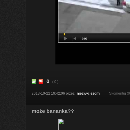
0
( 0 )
2013-10-22 19:42:06
przez
niezwyciezony
Skomentuj (
może bananka??