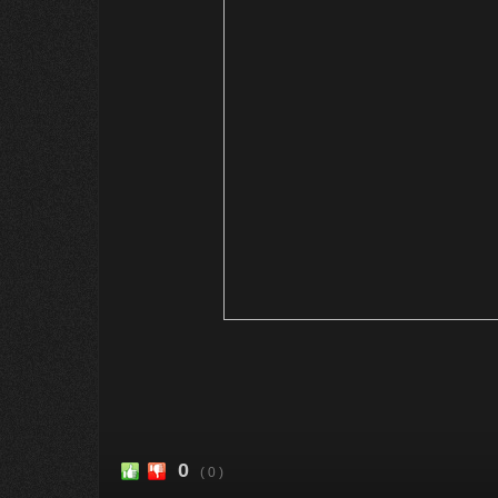
0
( 0 )