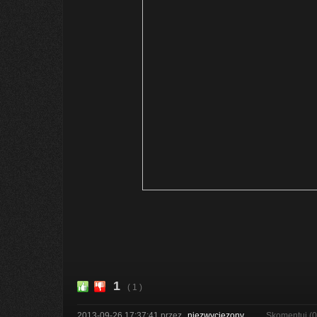
1
( 1 )
2013-09-26 17:37:41
przez
niezwyciezony
Skomentuj (