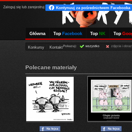
Zaloguj się
lub
zarejestruj
Główna
Top
Facebook
Top
NK
Top
Goog
Pokazuj:
wszystko
zdjęcia i obraz
Konkursy
Kontakt
Polecane materiały
Na fejsa
Na fejsa