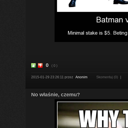
0
( 0 )
2015-01-29 23:26:11
przez
Anonim
Skomentuj (0)
|
No właśnie, czemu?