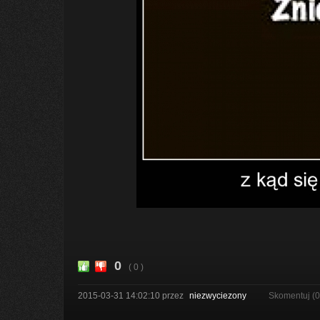
0
( 0 )
2015-03-31 14:02:10
przez
niezwyciezony
Skomentuj (