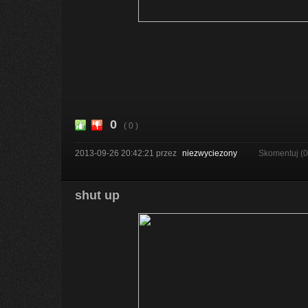
0
( 0 )
2013-09-26 20:42:21
przez
niezwyciezony
Skomentuj (
shut up