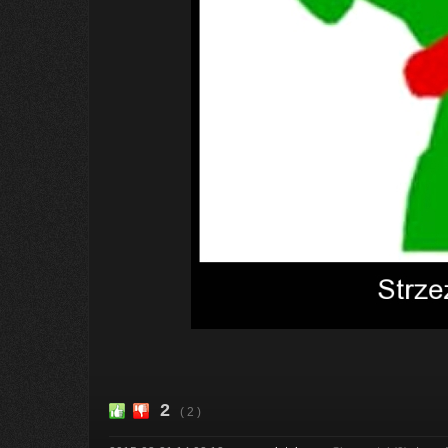
2
( 2 )