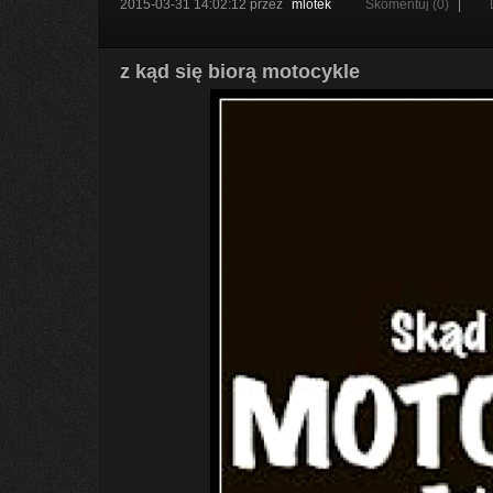
2015-03-31 14:02:12
przez
mlotek
Skomentuj (0)
|
z kąd się biorą motocykle