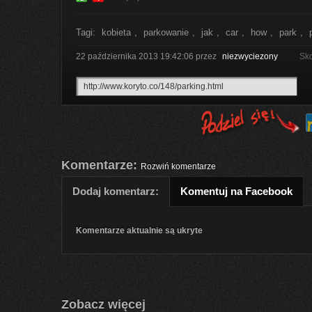
Tagi:
kobieta
,
parkowanie
,
jak
,
car
,
how
,
park
,
22 października 2013 19:42:06
przez
niezwyciezony
Sk
Komentarze:
Rozwiń komentarze
Dodaj komentarz:
Komentuj na Facebook
Komentarze aktualnie są ukryte
Zobacz więcej