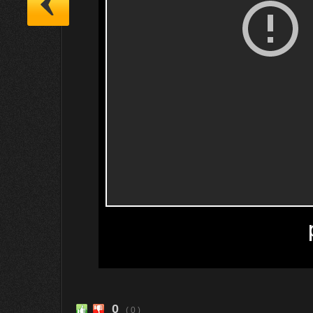
0
( 0 )