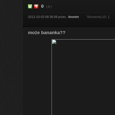
0
( 0 )
2013-10-03 08:36:08
przez
Anonim
Skomentuj (0)
|
może bananka??