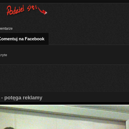
entarze
Komentuj na Facebook
kryte
 - potęga reklamy