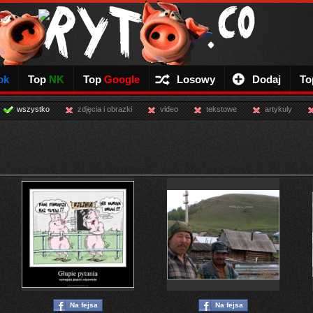
ok
Top
NK
Top
Google
Losowy
Dodaj
To
wszystko
zdjęcia i obrazki
video
tekstowe
artykuly
Na fejsa
Na fejsa