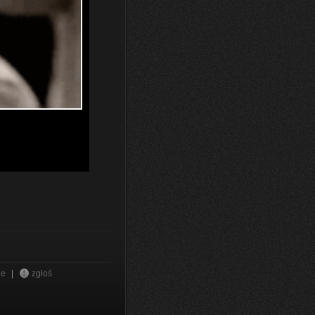
ne
|
zgłoś