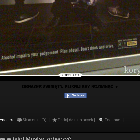
OBRAZEK ZWINIĘTY, KLIKNIJ ABY ROZWINĄĆ ▼
Na fejsa
Anonim
Skomentuj (0)
|
Dodaj do ulubionych |
Podobne
|
rów w jajo! Musisz zobaczyć