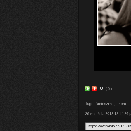
0
( 0 )
Tagi:
śmieszny
,
mem
,
26 września 2013 18:14:26
p