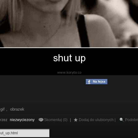
Na fejsa
gif
,
obrazek
rzez
niezwyciezony
Skomentuj (0)
|
Dodaj do ulubionych |
Podob