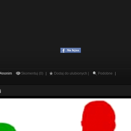
Na fejsa
Anonim
Skomentuj (0)
|
Dodaj do ulubionych |
Podobne
|
i