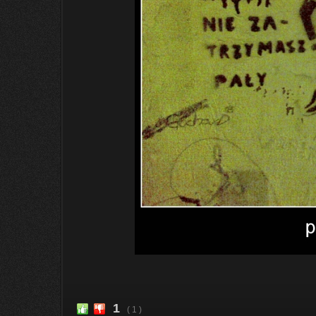
1
( 1 )