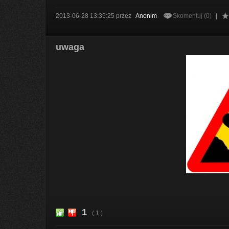
2013-06-28 13:35:25
przez
Anonim
Skomentuj (0)
|
uwaga
1
( 1 )