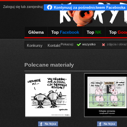
Zaloguj się
lub
zarejestruj
Główna
Top
Facebook
Top
NK
Top
Goog
Pokazuj:
wszystko
zdjęcia i obraz
Konkursy
Kontakt
Polecane materiały
Na fejsa
Na fejsa