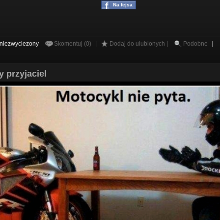
Na fejsa
niezwyciezony
Skomentuj (0)
|
Dodaj do ulubionych |
Podobne
|
 przyjaciel