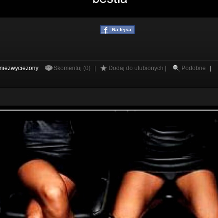
Na fejsa
niezwyciezony
Skomentuj (0)
|
Dodaj do ulubionych |
Podobne
|