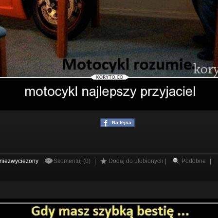
Na fejsa
niezwyciezony
Skomentuj (0)
|
Dodaj do ulubionych |
Podobne
|