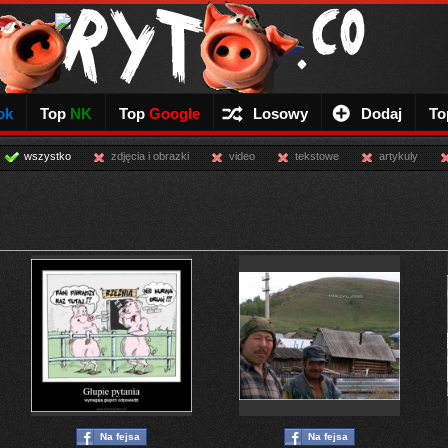
ok
Top
NK
Top
Google
Losowy
Dodaj
To
wszystko
zdjęcia i obrazki
video
tekstowe
artykuly
Na fejsa
Na fejsa