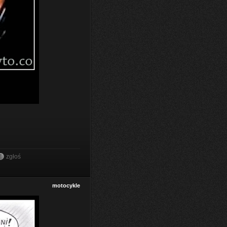
zgłoś
motocykle