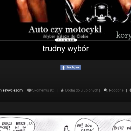
Na fejsa
niezwyciezony
Skomentuj (0)
|
Dodaj do ulubionych |
Podobne
|