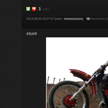
1
( 1 )
2013-06-03 19:27:47
przez
niezwyciezony
Skomentuj (
stunt