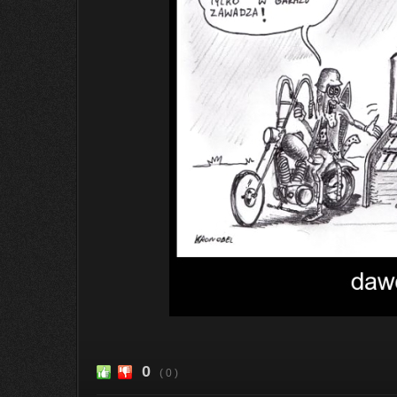
0
( 0 )