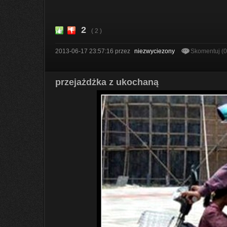
2
( 2 )
2013-06-17 23:57:16
przez
niezwyciezony
Skomentuj (
przejażdżka z ukochaną