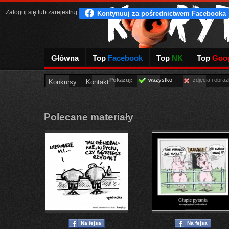
Zaloguj się
lub
zarejestruj
Główna
Top
Facebook
Top
NK
Top
Goog
Pokazuj:
wszystko
zdjęcia i obraz
Konkursy
Kontakt
Polecane materiały
Na fejsa
Na fejsa