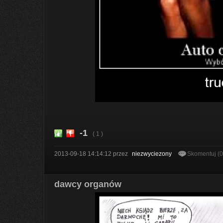
-1
( 1 )
2013-09-18 14:14:12
przez
niezwyciezony
Skomentuj (
dawcy organów