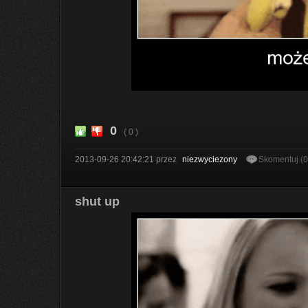
0
( 0 )
2013-09-26 20:42:21
przez
niezwyciezony
Skomentuj (
shut up