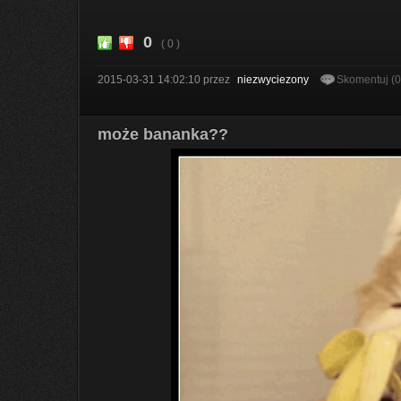
0
( 0 )
2015-03-31 14:02:10
przez
niezwyciezony
Skomentuj (
może bananka??