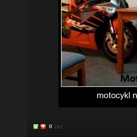
0
( 0 )