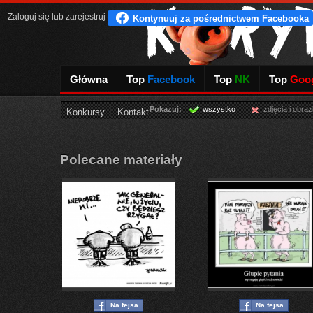
Zaloguj się
lub
zarejestruj
Główna
Top
Facebook
Top
NK
Top
Goog
Pokazuj:
wszystko
zdjęcia i obraz
Konkursy
Kontakt
Polecane materiały
Na fejsa
Na fejsa