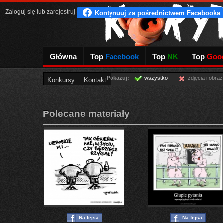
Zaloguj się
lub
zarejestruj
Główna
Top
Facebook
Top
NK
Top
Goog
Pokazuj:
wszystko
zdjęcia i obraz
Konkursy
Kontakt
Polecane materiały
Na fejsa
Na fejsa