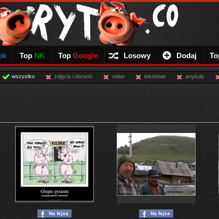
ok
Top
NK
Top
Google
Losowy
Dodaj
To
wszystko
zdjęcia i obrazki
video
tekstowe
artykuly
Na fejsa
Na fejsa