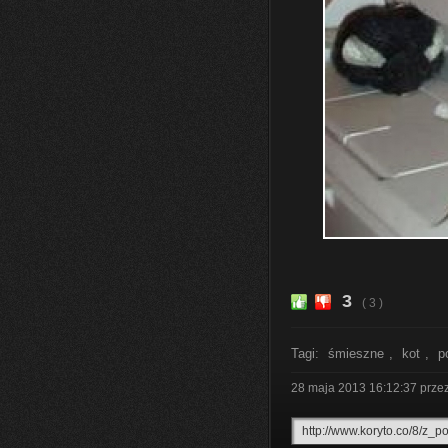
3
( 3 )
Tagi:
śmieszne
,
kot
,
p
28 maja 2013 16:12:37
prze