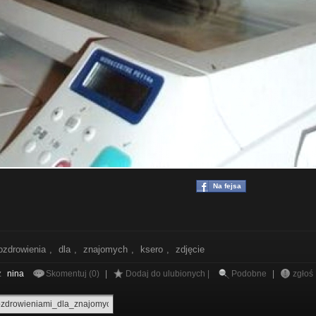
Na fejsa
ozdrowienia
,
dla
,
znajomych
,
ksero
,
zdjęcie
z
nina
Skomentuj (0)
|
Dodaj do ulubionych |
Podobne
|
zgłoś