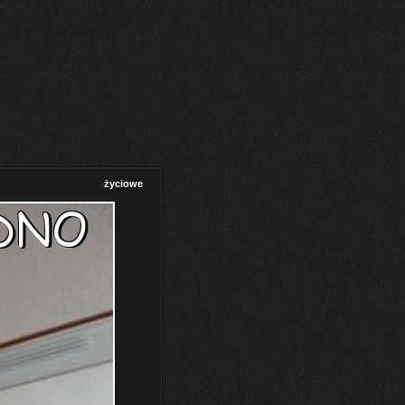
życiowe