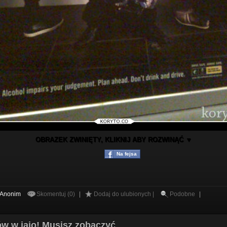
OBRAZEK ZWINIĘTY, KLIKNIJ ABY ROZWINĄĆ ▼
Na fejsa
Anonim
Skomentuj (0)
|
Dodaj do ulubionych |
Podobne
|
rów w jajo! Musisz zobaczyć