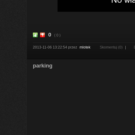
0
( 0 )
2013-11-06 13:22:54
przez
mlotek
Skomentuj (0)
|
parking