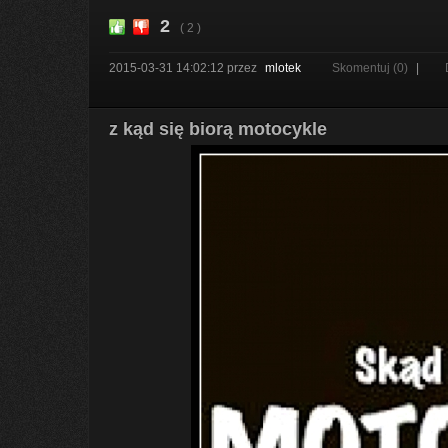
2
( 2 )
2015-03-31 14:02:12
przez
mlotek
Skomentuj (0)
|
z kąd się biorą motocykle