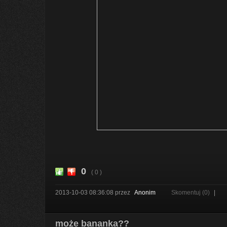
0
( 0 )
2013-10-03 08:36:08
przez
Anonim
Skomentuj (0)
|
może bananka??