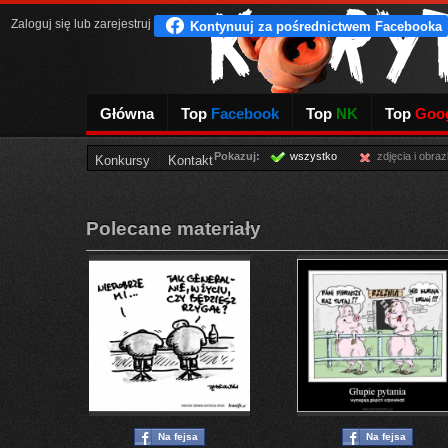
Zaloguj się
lub
zarejestruj
Główna
Top
Facebook
Top
NK
Top
Goog
Pokazuj:
wszystko
zdjęcia i obraz
Konkursy
Kontakt
Polecane materiały
Na fejsa
Na fejsa