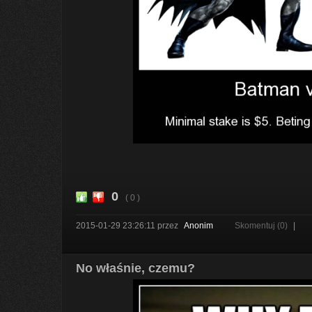
0
( 0 )
2015-01-29 23:26:11
przez
Anonim
Skomentuj (0)
|
No właśnie, czemu?