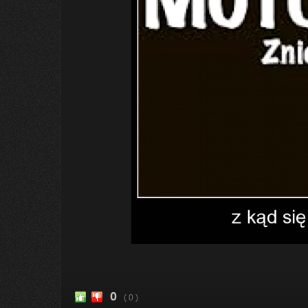
0
( 0 )