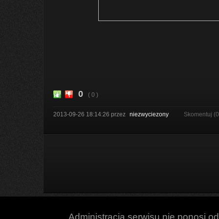
0
( 0 )
2013-09-26 18:14:26
przez
niezwyciezony
Skomentuj (
Administracja serwisu nie ponosi o