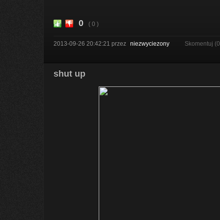
0
( 0 )
2013-09-26 20:42:21
przez
niezwyciezony
Skomentuj (
shut up