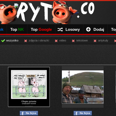
ok
Top
NK
Top
Google
Losowy
Dodaj
To
wszystko
zdjęcia i obrazki
video
tekstowe
artykuly
Na fejsa
Na fejsa