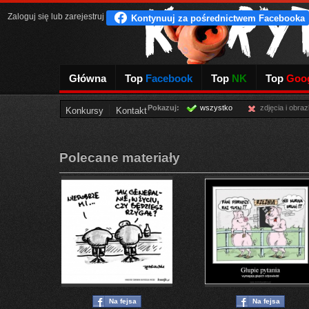
Zaloguj się
lub
zarejestruj
Główna
Top
Facebook
Top
NK
Top
Goog
Pokazuj:
wszystko
zdjęcia i obraz
Konkursy
Kontakt
Polecane materiały
Na fejsa
Na fejsa