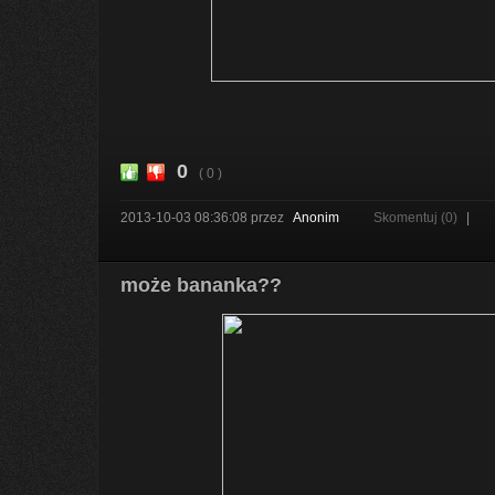
0
( 0 )
2013-10-03 08:36:08
przez
Anonim
Skomentuj (0)
|
może bananka??