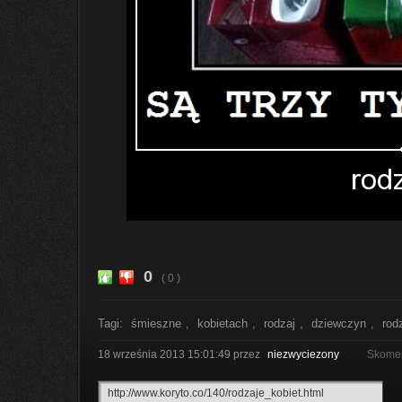
0
( 0 )
Tagi:
śmieszne
,
kobietach
,
rodzaj
,
dziewczyn
,
rod
18 września 2013 15:01:49
przez
niezwyciezony
Skomen