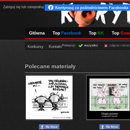
Zaloguj się
lub
zarejestruj
Główna
Top
Facebook
Top
NK
Top
Goog
Pokazuj:
wszystko
zdjęcia i obraz
Konkursy
Kontakt
Polecane materiały
Na fejsa
Na fejsa