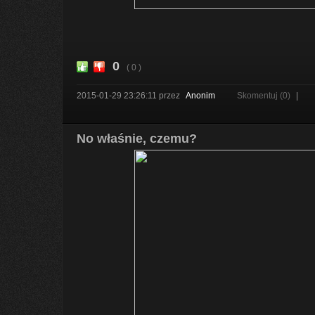
0
( 0 )
2015-01-29 23:26:11
przez
Anonim
Skomentuj (0)
|
No właśnie, czemu?