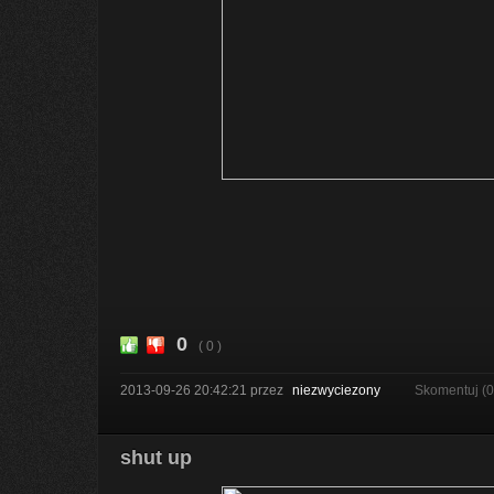
0
( 0 )
2013-09-26 20:42:21
przez
niezwyciezony
Skomentuj (
shut up