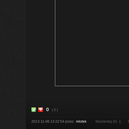
0
( 0 )
2013-11-06 13:22:54
przez
mlotek
Skomentuj (0)
|