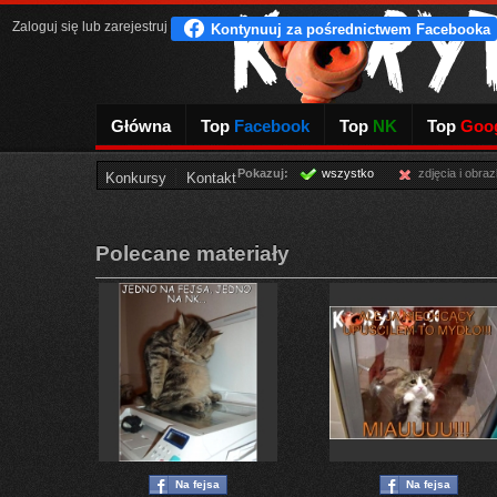
Zaloguj się
lub
zarejestruj
Główna
Top
Facebook
Top
NK
Top
Goog
Pokazuj:
wszystko
zdjęcia i obraz
Konkursy
Kontakt
Polecane materiały
Na fejsa
Na fejsa