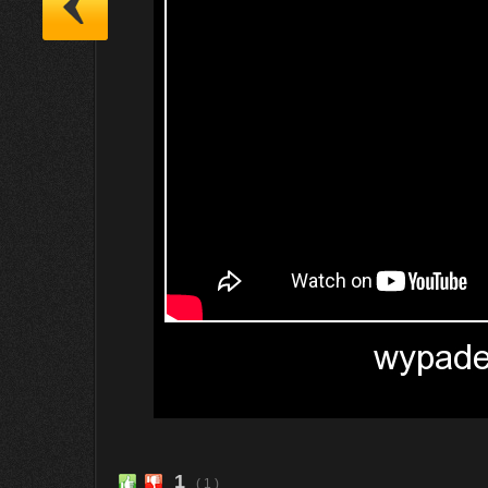
1
( 1 )