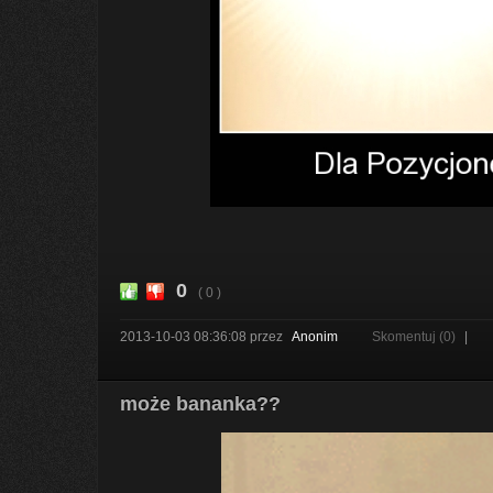
0
( 0 )
2013-10-03 08:36:08
przez
Anonim
Skomentuj (0)
|
może bananka??