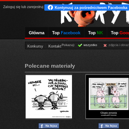
Zaloguj się
lub
zarejestruj
Główna
Top
Facebook
Top
NK
Top
Goog
Pokazuj:
wszystko
zdjęcia i obraz
Konkursy
Kontakt
Polecane materiały
Na fejsa
Na fejsa