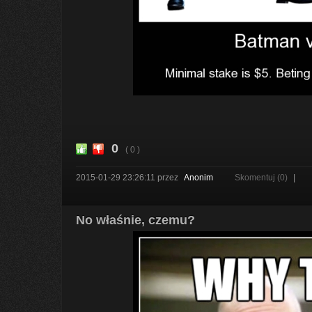
0
( 0 )
2015-01-29 23:26:11
przez
Anonim
Skomentuj (0)
|
No właśnie, czemu?