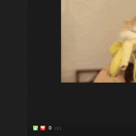
0
( 0 )