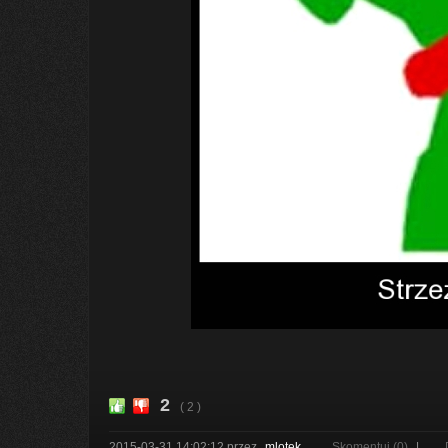
2
( 2 )
2015-03-31 14:02:12
przez
mlotek
Skomentuj (0)
|