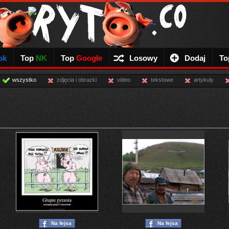
ok
Top
NK
Top
Google
Losowy
Dodaj
To
wszystko
zdjęcia i obrazki
video
tekstowe
artykuly
Na fejsa
Na fejsa