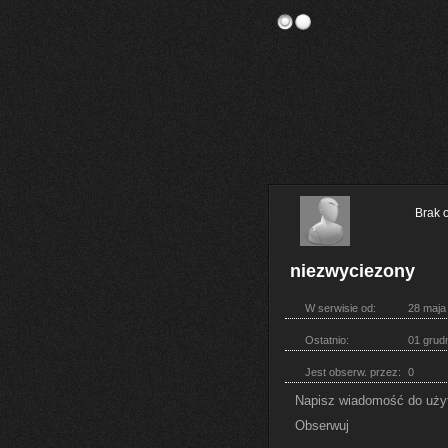
Brak 
niezwyciezony
W serwisie od:
28 maja
Ostatnio:
01 grud
Jest obserw. przez:
0
Napisz wiadomość do uży
Obserwuj