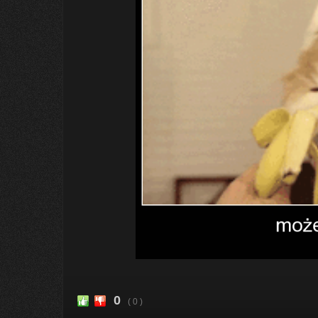
0
( 0 )