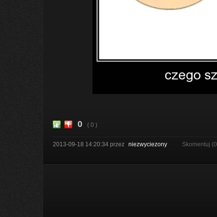
0
( 0 )
2013-09-18 14:20:34
przez
niezwyciezony
Skomentuj (