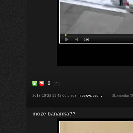
0
( 0 )
2013-10-22 19:42:06
przez
niezwyciezony
Skomentuj (
może bananka??