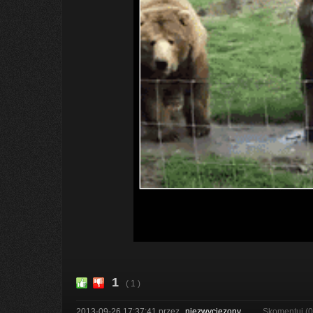
1
( 1 )
2013-09-26 17:37:41
przez
niezwyciezony
Skomentuj (