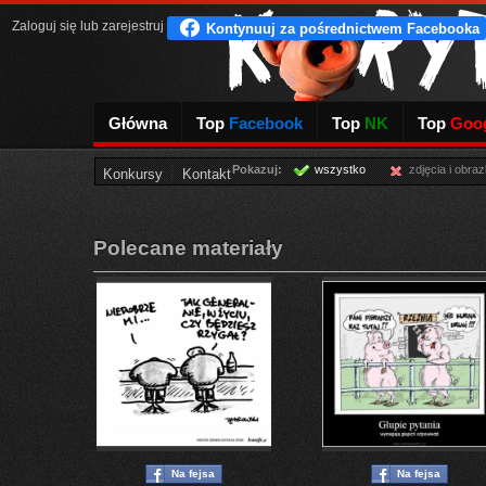
Zaloguj się
lub
zarejestruj
Główna
Top
Facebook
Top
NK
Top
Goog
Pokazuj:
wszystko
zdjęcia i obraz
Konkursy
Kontakt
Polecane materiały
Na fejsa
Na fejsa