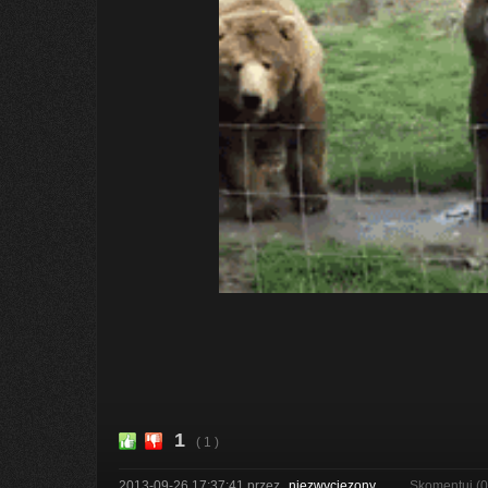
1
( 1 )
2013-09-26 17:37:41
przez
niezwyciezony
Skomentuj (