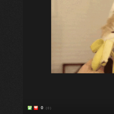
0
( 0 )