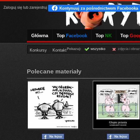
Zaloguj się
lub
zarejestruj
Główna
Top
Facebook
Top
NK
Top
Goog
Pokazuj:
wszystko
zdjęcia i obraz
Konkursy
Kontakt
Polecane materiały
Na fejsa
Na fejsa