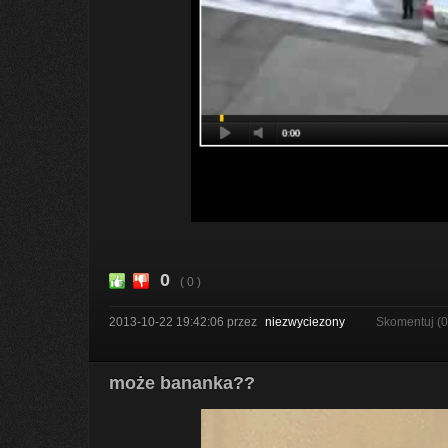
0
( 0 )
2013-10-22 19:42:06
przez
niezwyciezony
Skomentuj (
może bananka??