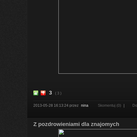
3
( 3 )
2013-05-28 16:13:24
przez
nina
Skomentuj (0)
|
Do
Z pozdrowieniami dla znajomych