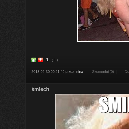
1
( 1 )
2013-05-30 00:21:49
przez
nina
Skomentuj (0)
|
Do
śmiech