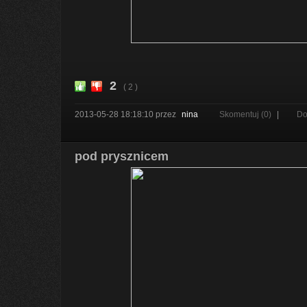
2
( 2 )
2013-05-28 18:18:10
przez
nina
Skomentuj (0)
|
Do
pod prysznicem