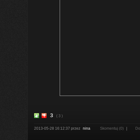
3
( 3 )
2013-05-28 16:12:37
przez
nina
Skomentuj (0)
|
Do