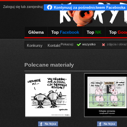
Zaloguj się
lub
zarejestruj
Główna
Top
Facebook
Top
NK
Top
Goog
Pokazuj:
wszystko
zdjęcia i obraz
Konkursy
Kontakt
Polecane materiały
Na fejsa
Na fejsa