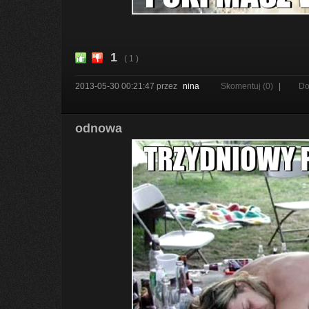
1
( 1 )
2013-05-30 00:21:47
przez
nina
Skomentuj (0)
|
Do
odnowa