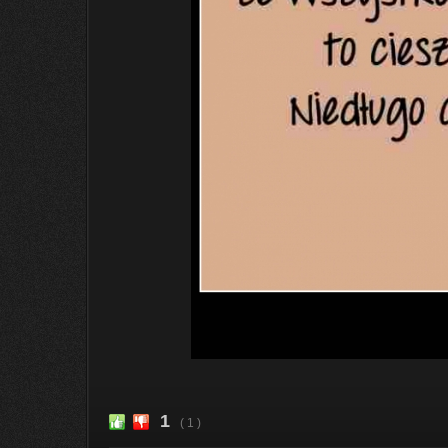
1
( 1 )