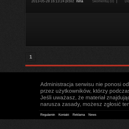
2013-05-28 16:13:24
przez
nina
Skomentuj (0)
|
Do
1
Administracja serwisu nie ponosi o
przez użytkowników, którzy podczas 
Jeśli uważasz, że materiał znajduj
narusza zasady, możesz zgłosić ten 
Regulamin
Kontakt
Reklama
News