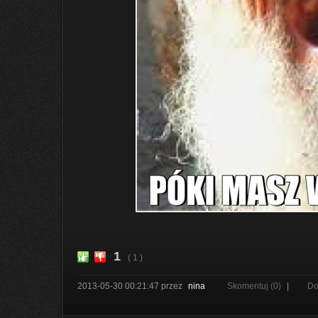
1
( 1 )
2013-05-30 00:21:47
przez
nina
Skomentuj (0)
|
Do