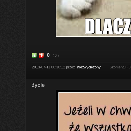
0
( 0 )
2013-07-11 00:30:12
przez
niezwyciezony
Skomentuj (0
życie