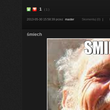
1
( 1 )
2013-05-30 15:58:39
przez
master
Skomentuj (0)
|
śmiech