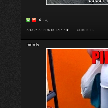
4
( 4 )
2013-05-29 14:35:15
przez
nina
Skomentuj (0)
|
Do
pierdy