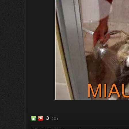
3
( 3 )