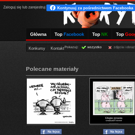
Zaloguj się
lub
zarejestruj
Główna
Top
Facebook
Top
NK
Top
Goog
Pokazuj:
wszystko
zdjęcia i obraz
Konkursy
Kontakt
Polecane materiały
Na fejsa
Na fejsa