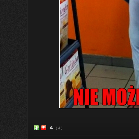
4
( 4 )