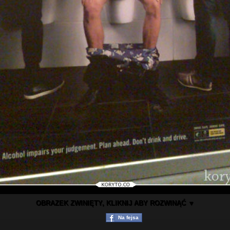
OBRAZEK ZWINIĘTY, KLIKNIJ ABY ROZWINĄĆ ▼
Na fejsa