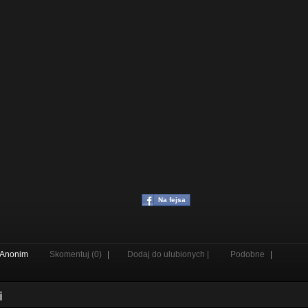
Na fejsa
Anonim
Skomentuj (0)
|
Dodaj do ulubionych |
Podobne
|
i