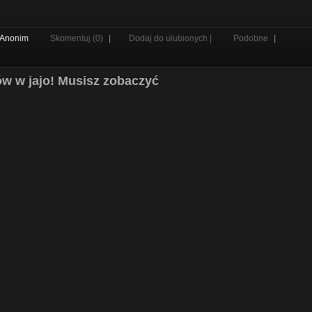
Anonim
Skomentuj (0)
|
Dodaj do ulubionych |
Podobne
|
rów w jajo! Musisz zobaczyć