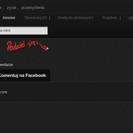
e
,
życie
,
przemyślenia
z
Anonim
Skomentuj (0)
|
Dodaj do ulubionych |
Podobne
|
zg
entarze
Komentuj na Facebook
kryte