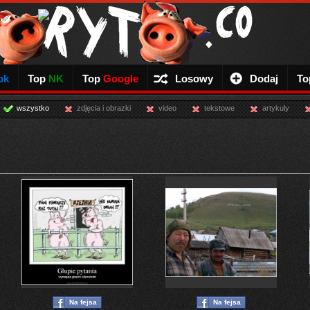
ok
Top
NK
Top
Google
Losowy
Dodaj
To
wszystko
zdjęcia i obrazki
video
tekstowe
artykuly
Na fejsa
Na fejsa