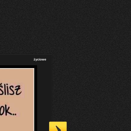
życiowe