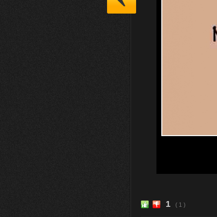
1
( 1 )