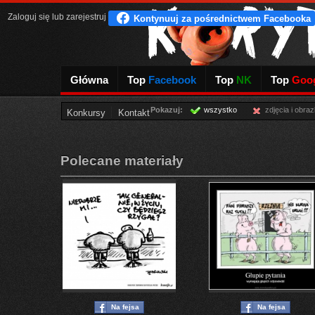
Zaloguj się
lub
zarejestruj
Główna
Top
Facebook
Top
NK
Top
Goog
Pokazuj:
wszystko
zdjęcia i obraz
Konkursy
Kontakt
Polecane materiały
Na fejsa
Na fejsa