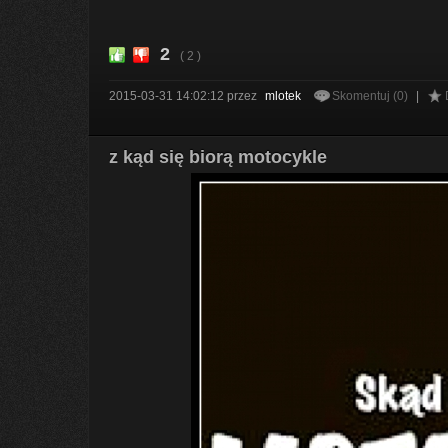
2
( 2 )
2015-03-31 14:02:12
przez
mlotek
Skomentuj (0)
|
z kąd się biorą motocykle