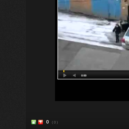
0
( 0 )