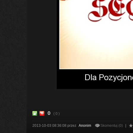
0
( 0 )
2013-10-03 08:36:08
przez
Anonim
Skomentuj (0)
|