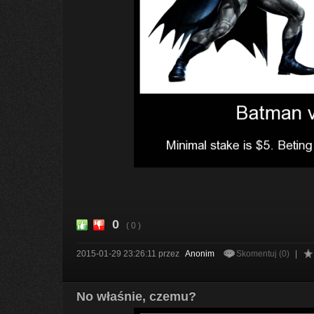
0
( 0 )
2015-01-29 23:26:11
przez
Anonim
Skomentuj (0)
|
No właśnie, czemu?