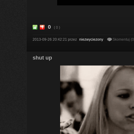
0
( 0 )
2013-09-26 20:42:21
przez
niezwyciezony
Skomentuj (
shut up