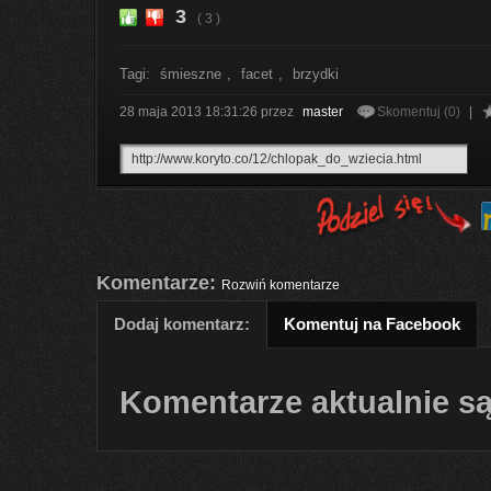
3
( 3 )
Tagi:
śmieszne
,
facet
,
brzydki
28 maja 2013 18:31:26
przez
master
Skomentuj (0)
|
Komentarze:
Rozwiń komentarze
Dodaj komentarz:
Komentuj na Facebook
Komentarze aktualnie są