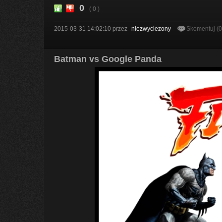
0
( 0 )
2015-03-31 14:02:10
przez
niezwyciezony
Skomentuj (
Batman vs Google Panda