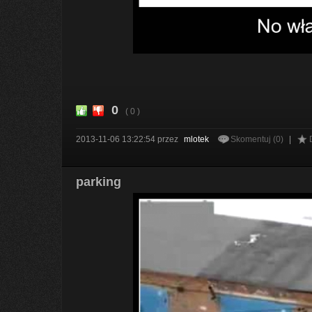
0
( 0 )
2013-11-06 13:22:54
przez
mlotek
Skomentuj (0)
|
parking