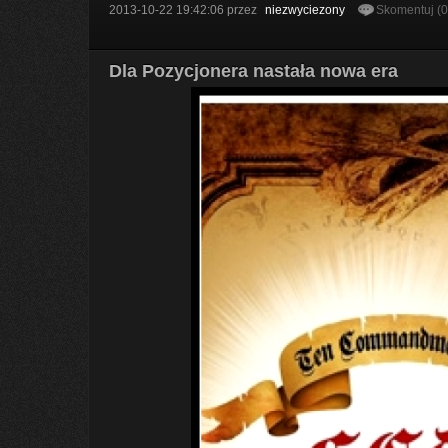
2013-10-22 19:42:06
przez
niezwyciezony
Skomentuj (
Dla Pozycjonera nastała nowa era