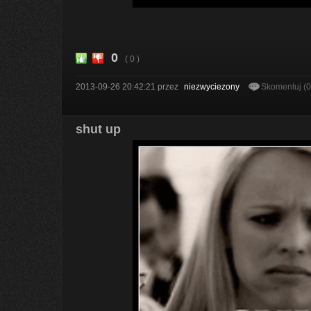
0
( 0 )
2013-09-26 20:42:21
przez
niezwyciezony
Skomentuj (
shut up