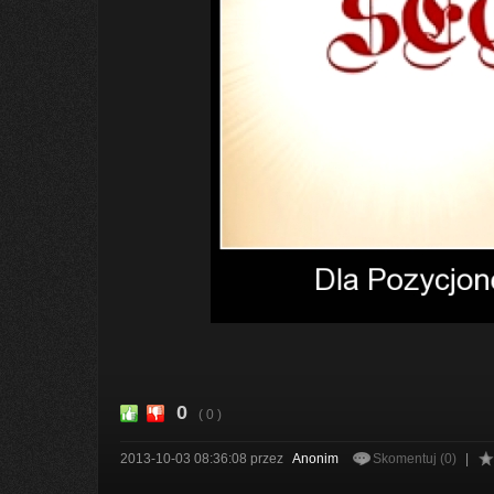
0
( 0 )
2013-10-03 08:36:08
przez
Anonim
Skomentuj (0)
|