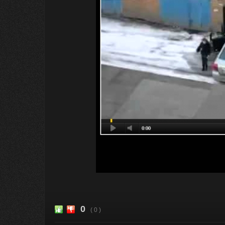
0
( 0 )