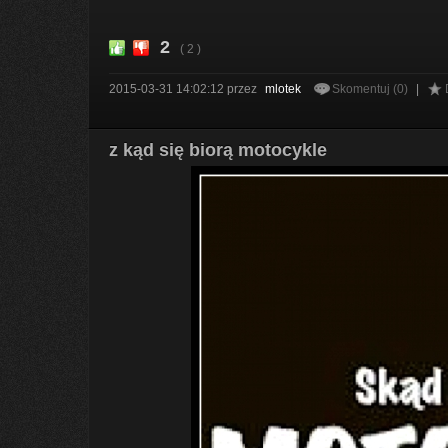
2
( 2 )
2015-03-31 14:02:12
przez
mlotek
Skomentuj (0)
|
z kąd się biorą motocykle