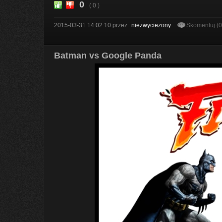
0
( 0 )
2015-03-31 14:02:10
przez
niezwyciezony
Skomentuj (
Batman vs Google Panda