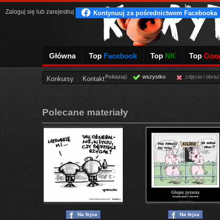
Zaloguj się
lub
zarejestruj
Główna
Top
Facebook
Top
NK
Top
Goog
Pokazuj:
wszystko
zdjęcia i obraz
Konkursy
Kontakt
Polecane materiały
Na fejsa
Na fejsa