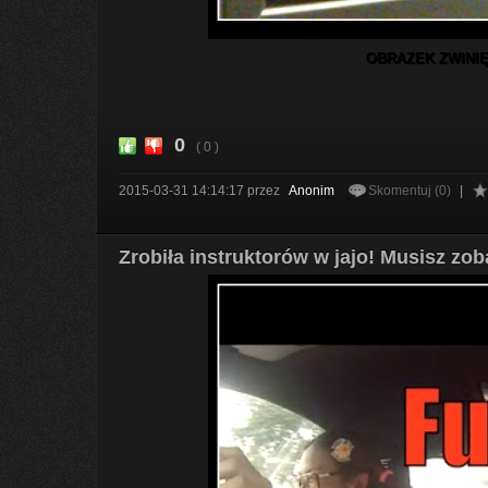
OBRAZEK ZWINIĘ
0
( 0 )
2015-03-31 14:14:17
przez
Anonim
Skomentuj (0)
|
Zrobiła instruktorów w jajo! Musisz zo