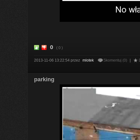
0
( 0 )
2013-11-06 13:22:54
przez
mlotek
Skomentuj (0)
|
parking