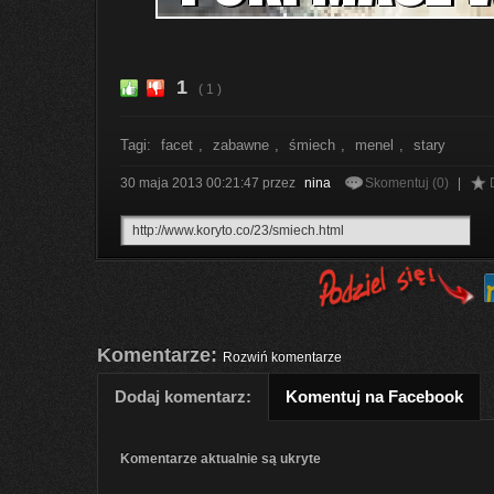
1
( 1 )
Tagi:
facet
,
zabawne
,
śmiech
,
menel
,
stary
30 maja 2013 00:21:47
przez
nina
Skomentuj (0)
|
Komentarze:
Rozwiń komentarze
Dodaj komentarz:
Komentuj na Facebook
Komentarze aktualnie są ukryte