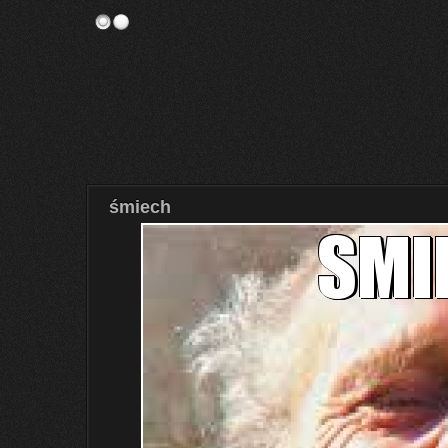
śmiech