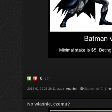
0
( 0 )
2015-01-29 23:26:11
przez
Anonim
Skomentuj (0)
|
No właśnie, czemu?