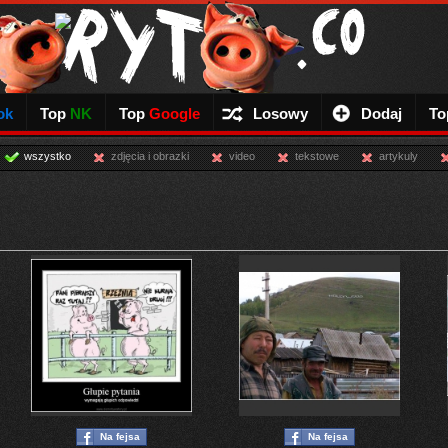
ok
Top
NK
Top
Google
Losowy
Dodaj
To
wszystko
zdjęcia i obrazki
video
tekstowe
artykuly
Na fejsa
Na fejsa