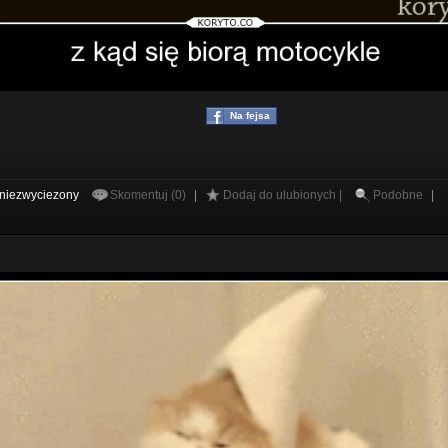
Na fejsa
niezwyciezony
Skomentuj (0)
|
Dodaj do ulubionych |
Podobne
|