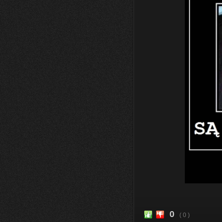
0
( 0 )