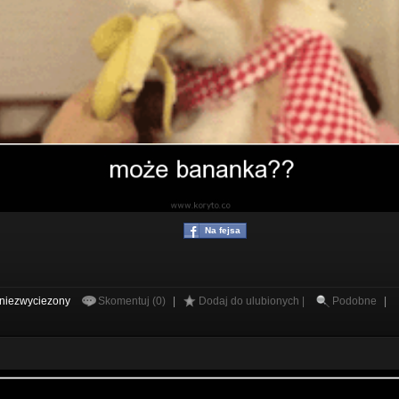
Na fejsa
niezwyciezony
Skomentuj (0)
|
Dodaj do ulubionych |
Podobne
|