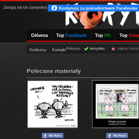
Zaloguj się
lub
zarejestruj
Główna
Top
Facebook
Top
NK
Top
Goog
Pokazuj:
wszystko
zdjęcia i obraz
Konkursy
Kontakt
Polecane materiały
Na fejsa
Na fejsa