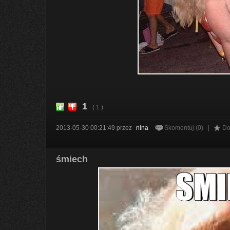
1
( 1 )
2013-05-30 00:21:49
przez
nina
Skomentuj (0)
|
Do
śmiech