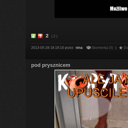
2
( 2 )
2013-05-28 18:18:10
przez
nina
Skomentuj (0)
|
Do
pod prysznicem