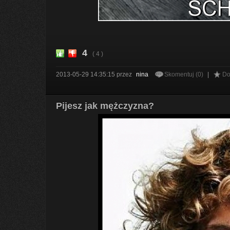
4
( 4 )
2013-05-29 14:35:15
przez
nina
Skomentuj (0)
|
Do
Pijesz jak mężczyzna?