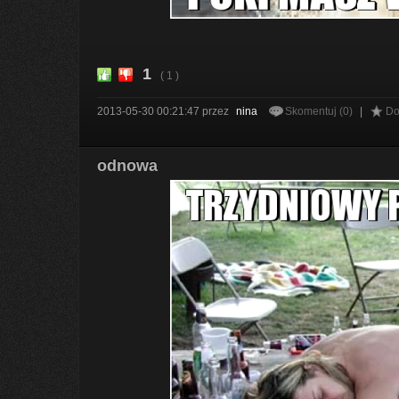
1
( 1 )
2013-05-30 00:21:47
przez
nina
Skomentuj (0)
|
Do
odnowa