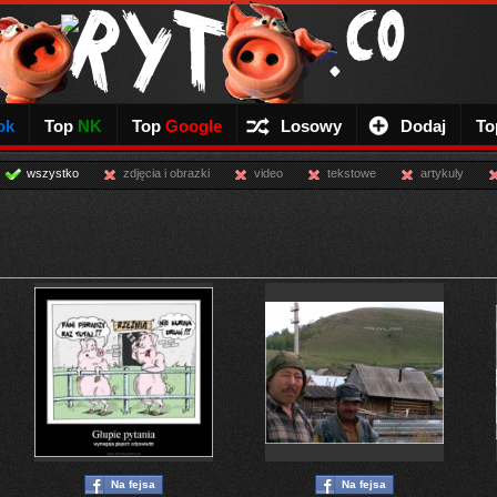
ok
Top
NK
Top
Google
Losowy
Dodaj
To
wszystko
zdjęcia i obrazki
video
tekstowe
artykuly
Na fejsa
Na fejsa