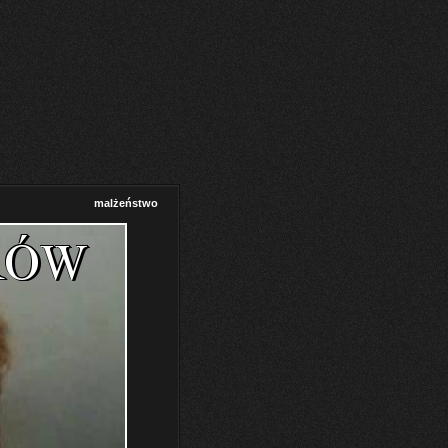
malżeństwo