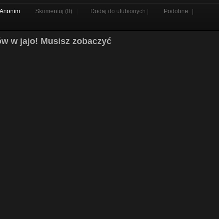
Anonim
Skomentuj (0)
|
Dodaj do ulubionych |
Podobne
|
rów w jajo! Musisz zobaczyć