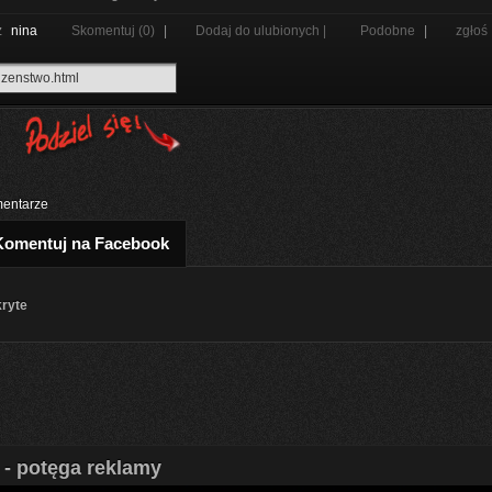
z
nina
Skomentuj (0)
|
Dodaj do ulubionych |
Podobne
|
zgłoś
entarze
Komentuj na Facebook
kryte
 - potęga reklamy