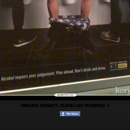
OBRAZEK ZWINIĘTY, KLIKNIJ ABY ROZWINĄĆ ▼
Na fejsa