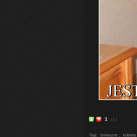
1
( 1 )
Tagi:
śmieszne
,
kobieta