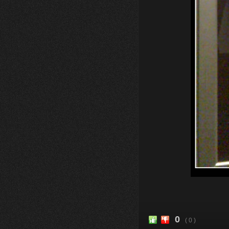
0
( 0 )