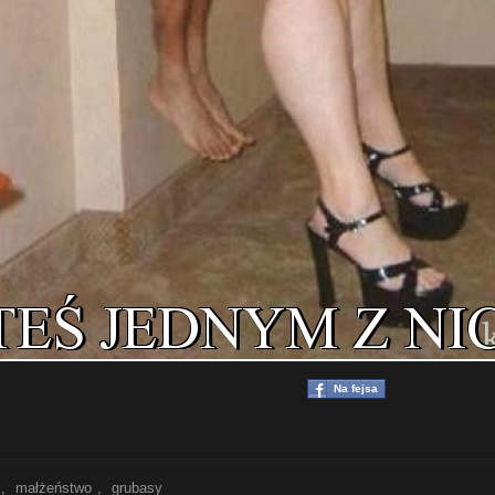
Na fejsa
,
małżeństwo
,
grubasy