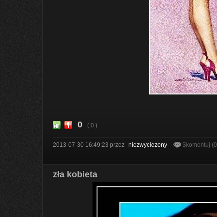
0
( 0 )
2013-07-30 16:49:23
przez
niezwyciezony
Skomentuj (
zła kobieta