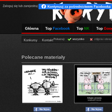
Zaloguj się
lub
zarejestruj
Główna
Top
Facebook
Top
NK
Top
Goog
Pokazuj:
wszystko
zdjęcia i obraz
Konkursy
Kontakt
Polecane materiały
Na fejsa
Na fejsa