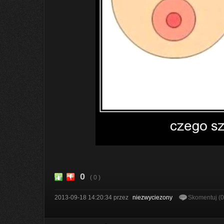
0
( 0 )
2013-09-18 14:20:34
przez
niezwyciezony
Skomentuj (