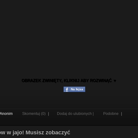
OBRAZEK ZWINIĘTY, KLIKNIJ ABY ROZWINĄĆ ▼
Na fejsa
Anonim
Skomentuj (0)
|
Dodaj do ulubionych |
Podobne
|
rów w jajo! Musisz zobaczyć