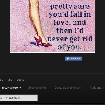
Na fejsa
iss
,
ass
,
quote
z
niezwyciezony
Skomentuj (0)
|
Dodaj do ulubionych |
Podobne
|