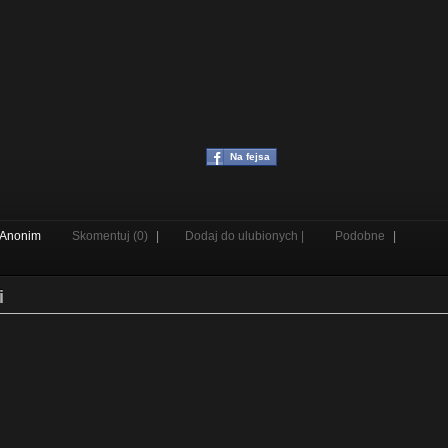
Na fejsa
Anonim
Skomentuj (0)
|
Dodaj do ulubionych |
Podobne
|
i