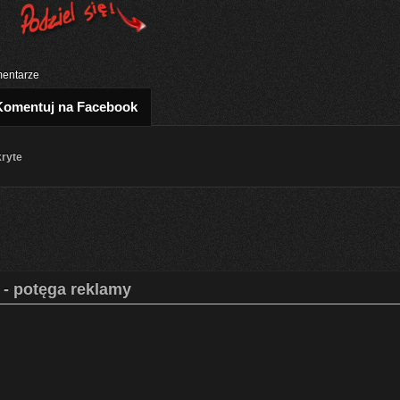
entarze
Komentuj na Facebook
kryte
 - potęga reklamy