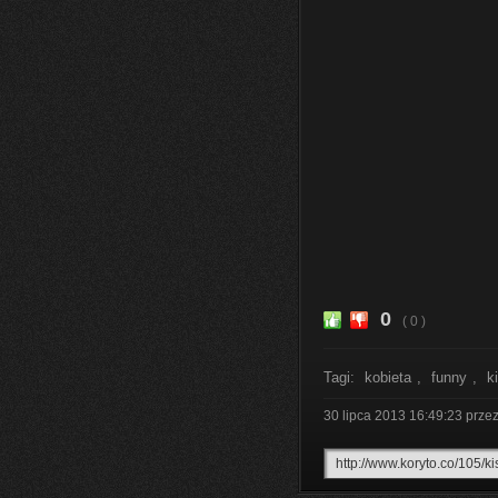
0
( 0 )
Tagi:
kobieta
,
funny
,
k
30 lipca 2013 16:49:23
prze