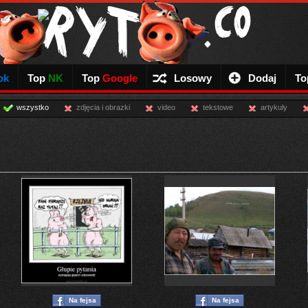
ok
Top
NK
Top
Google
Losowy
Dodaj
To
wszystko
zdjęcia i obrazki
video
tekstowe
artykuly
Na fejsa
Na fejsa