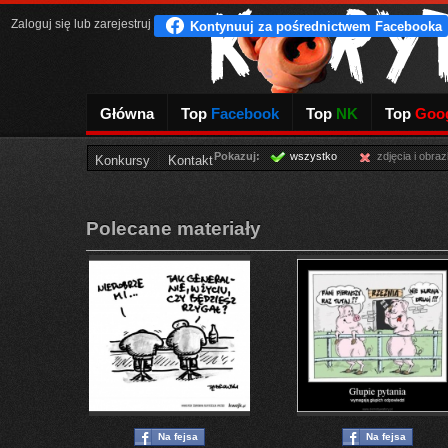
Zaloguj się
lub
zarejestruj
Główna
Top
Facebook
Top
NK
Top
Goog
Pokazuj:
wszystko
zdjęcia i obraz
Konkursy
Kontakt
Polecane materiały
Na fejsa
Na fejsa