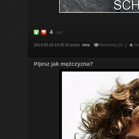
4
( 4 )
2013-05-29 14:35:15
przez
nina
Skomentuj (0)
|
Do
Pijesz jak mężczyzna?