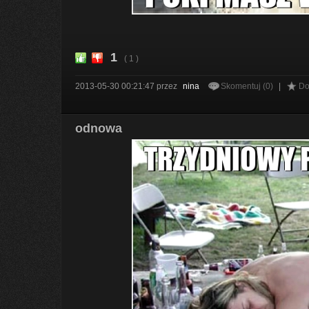
1
( 1 )
2013-05-30 00:21:47
przez
nina
Skomentuj (0)
|
Do
odnowa