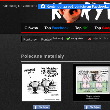
Zaloguj się
lub
zarejestruj
Główna
Top
Facebook
Top
NK
Top
Goog
Pokazuj:
wszystko
zdjęcia i obraz
Konkursy
Kontakt
Polecane materiały
Na fejsa
Na fejsa