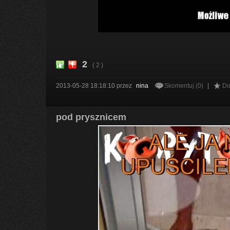
2
( 2 )
2013-05-28 18:18:10
przez
nina
Skomentuj (0)
|
Do
pod prysznicem