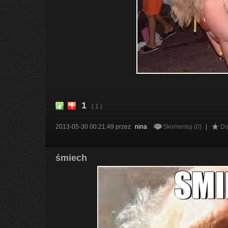
1
( 1 )
2013-05-30 00:21:49
przez
nina
Skomentuj (0)
|
Do
śmiech