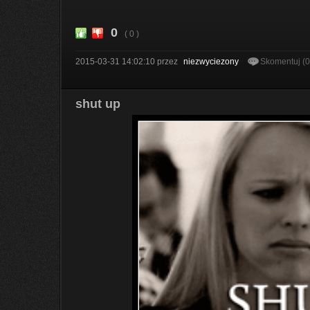
0
( 0 )
2015-03-31 14:02:10
przez
niezwyciezony
Skomentuj (
shut up