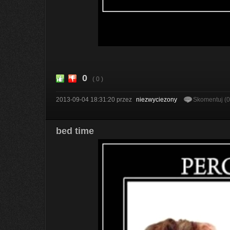
0
( 0 )
2013-09-04 18:31:20
przez
niezwyciezony
Skomentuj (
bed time