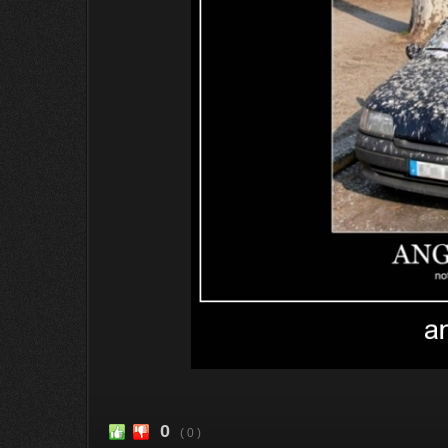
0
( 0 )