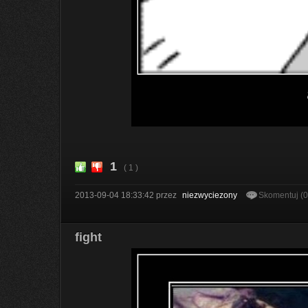
1
( 1 )
2013-09-04 18:33:42
przez
niezwyciezony
Skomentuj (
fight