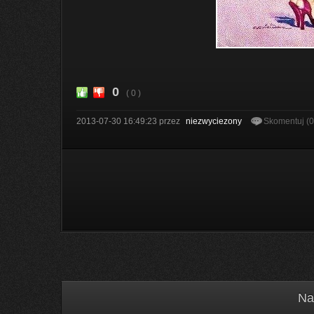
0
( 0 )
2013-07-30 16:49:23
przez
niezwyciezony
Skomentuj (
Na