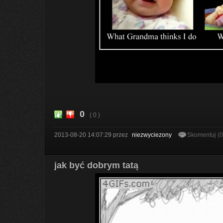
0
( 0 )
2013-08-20 14:07:29
przez
niezwyciezony
Skomentuj (
jak być dobrym tatą