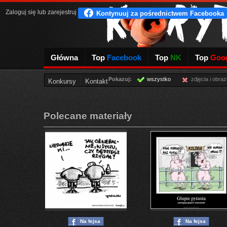
Zaloguj się
lub
zarejestruj
Główna
Top
Facebook
Top
NK
Top
Goog
Pokazuj:
wszystko
zdjęcia i obraz
Konkursy
Kontakt
Polecane materiały
Na fejsa
Na fejsa