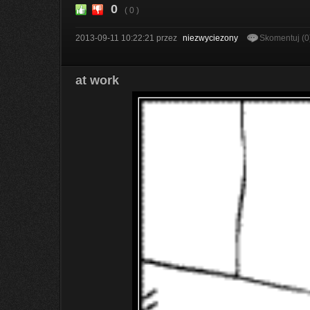
0
( 0 )
2013-09-11 10:22:21
przez
niezwyciezony
Skomentuj (0
at work