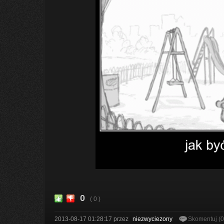
0
( 0 )
2013-08-17 01:28:17
przez
niezwyciezony
Skomentuj (