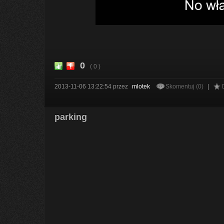
0
( 0 )
2013-11-06 13:22:54
przez
mlotek
Skomentuj (0)
|
parking