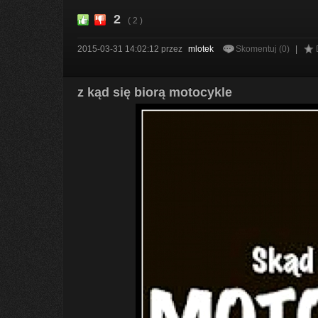
2
( 2 )
2015-03-31 14:02:12
przez
mlotek
Skomentuj (0)
|
z kąd się biorą motocykle