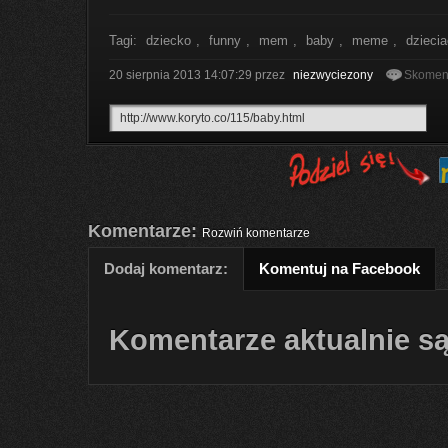
Tagi:
dziecko
,
funny
,
mem
,
baby
,
meme
,
dzieci
20 sierpnia 2013 14:07:29
przez
niezwyciezony
Skoment
Komentarze:
Rozwiń komentarze
Dodaj komentarz:
Komentuj na Facebook
Komentarze aktualnie są