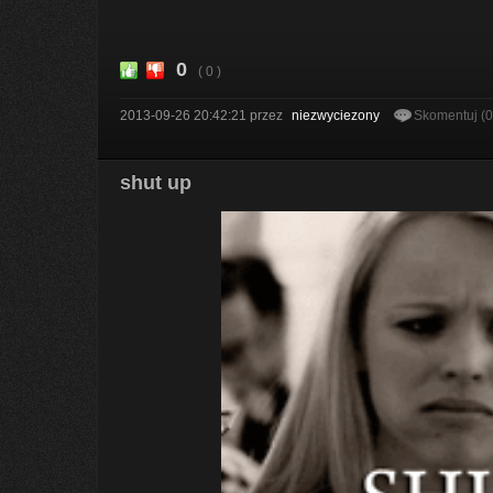
0
( 0 )
2013-09-26 20:42:21
przez
niezwyciezony
Skomentuj (
shut up