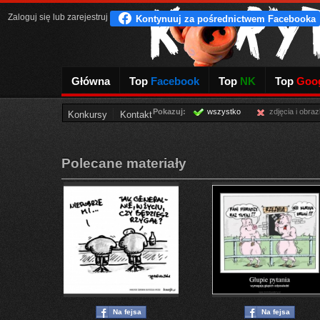
Zaloguj się
lub
zarejestruj
Główna
Top
Facebook
Top
NK
Top
Goog
Pokazuj:
wszystko
zdjęcia i obraz
Konkursy
Kontakt
Polecane materiały
Na fejsa
Na fejsa