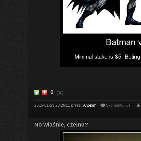
0
( 0 )
2015-01-29 23:26:11
przez
Anonim
Skomentuj (0)
|
No właśnie, czemu?