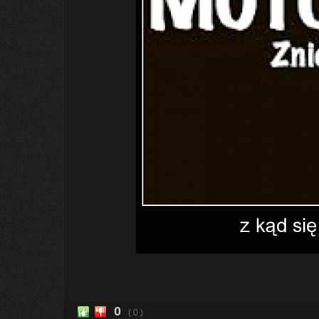
0
( 0 )