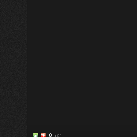
0
( 0 )