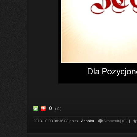
0
( 0 )
2013-10-03 08:36:08
przez
Anonim
Skomentuj (0)
|