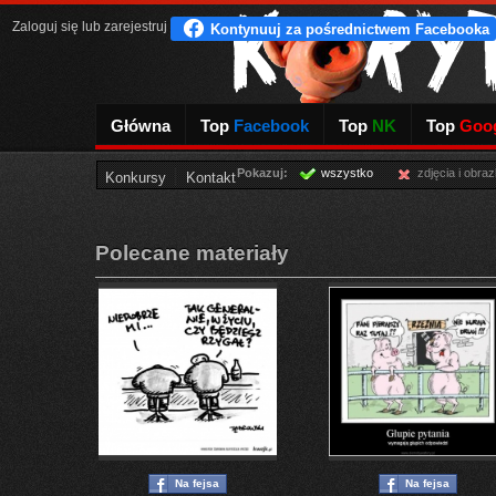
Zaloguj się
lub
zarejestruj
Główna
Top
Facebook
Top
NK
Top
Goog
Pokazuj:
wszystko
zdjęcia i obraz
Konkursy
Kontakt
Polecane materiały
Na fejsa
Na fejsa