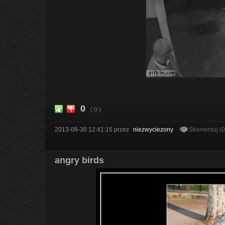
0
( 0 )
2013-08-30 12:41:15
przez
niezwyciezony
Skomentuj (
angry birds