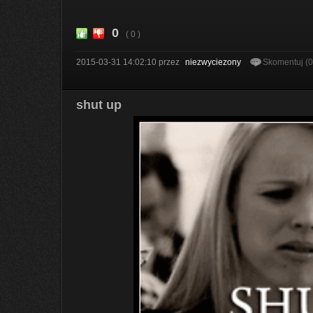
0
( 0 )
2015-03-31 14:02:10
przez
niezwyciezony
Skomentuj (
shut up