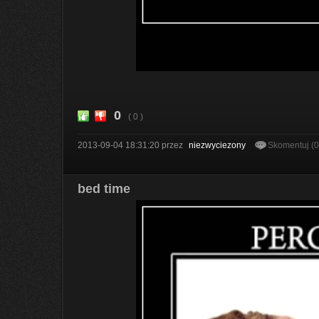
0
( 0 )
2013-09-04 18:31:20
przez
niezwyciezony
Skomentuj (
bed time