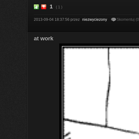
1
( 1 )
2013-09-04 18:37:56
przez
niezwyciezony
Skomentuj (
at work