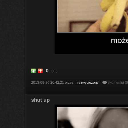
0
( 0 )
2013-09-26 20:42:21
przez
niezwyciezony
Skomentuj (
shut up