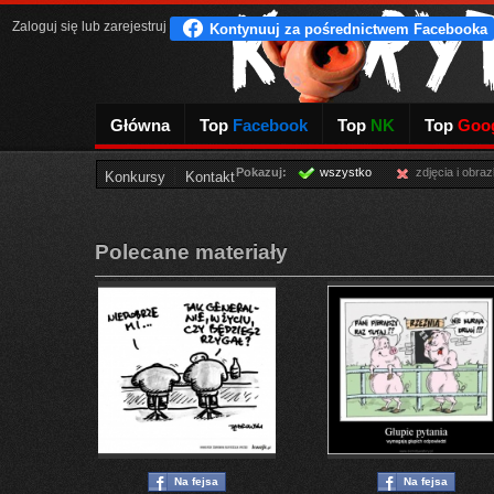
Zaloguj się
lub
zarejestruj
Główna
Top
Facebook
Top
NK
Top
Goog
Pokazuj:
wszystko
zdjęcia i obraz
Konkursy
Kontakt
Polecane materiały
Na fejsa
Na fejsa