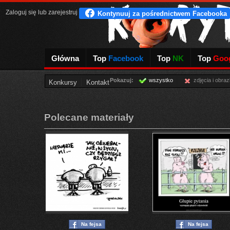
Zaloguj się
lub
zarejestruj
Główna
Top
Facebook
Top
NK
Top
Goog
Pokazuj:
wszystko
zdjęcia i obraz
Konkursy
Kontakt
Polecane materiały
Na fejsa
Na fejsa