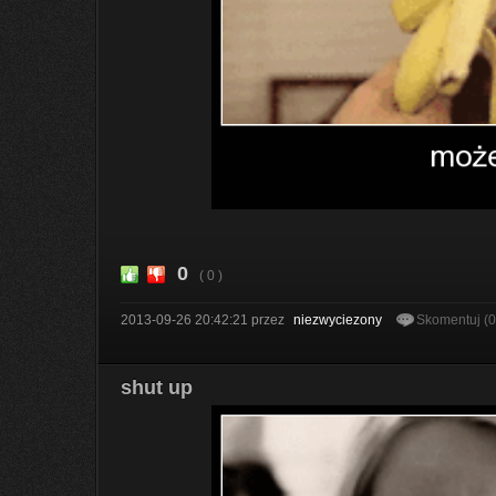
0
( 0 )
2013-09-26 20:42:21
przez
niezwyciezony
Skomentuj (
shut up