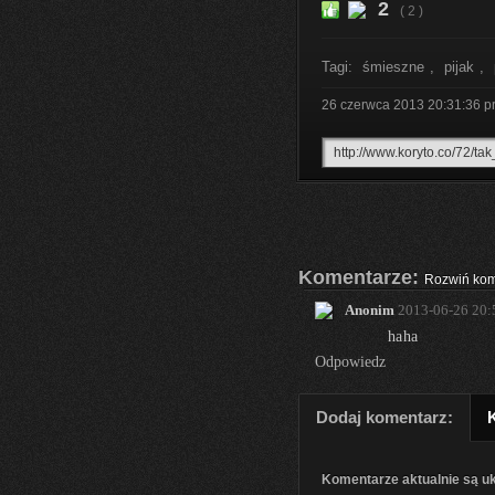
2
( 2 )
Tagi:
śmieszne
,
pijak
,
26 czerwca 2013 20:31:36
p
Komentarze:
Rozwiń kom
Anonim
2013-06-26 20:
haha
Odpowiedz
Dodaj komentarz:
Komentarze aktualnie są u