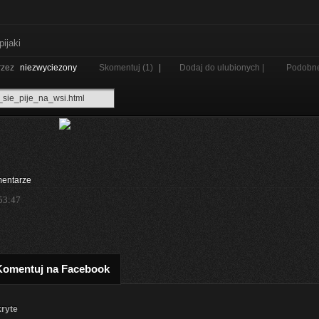
pijaki
rzez
niezwyciezony
Skomentuj (1)
|
Dodaj do ulubionych |
Podobn
entarze
53:47
Komentuj na Facebook
kryte