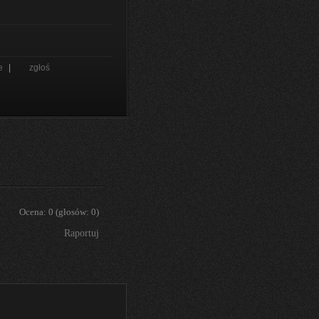
e
|
zgłoś
Ocena:
0
(głosów:
0
)
Raportuj