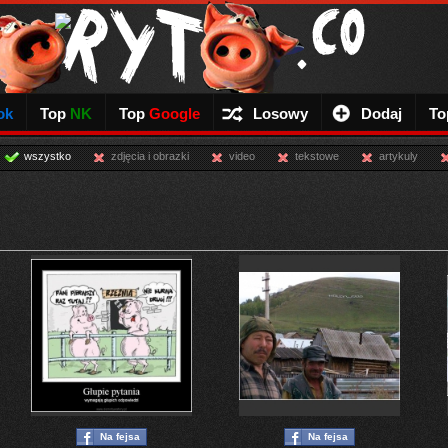
ok
Top
NK
Top
Google
Losowy
Dodaj
To
wszystko
zdjęcia i obrazki
video
tekstowe
artykuly
Na fejsa
Na fejsa