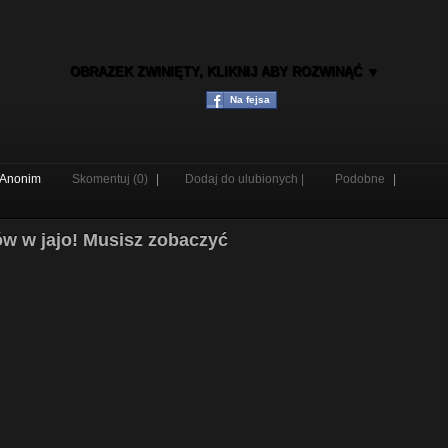
OBRAZEK ZWINIĘTY, KLIKNIJ ABY ROZWINĄĆ ▼
Na fejsa
Anonim
Skomentuj (0)
|
Dodaj do ulubionych |
Podobne
|
rów w jajo! Musisz zobaczyć