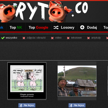
ok
Top
NK
Top
Google
Losowy
Dodaj
To
wszystko
zdjęcia i obrazki
video
tekstowe
artykuly
Na fejsa
Na fejsa