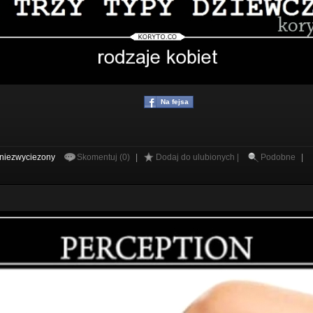
Na fejsa
niezwyciezony
Skomentuj (0)
|
Dodaj do ulubionych |
Podobne
|