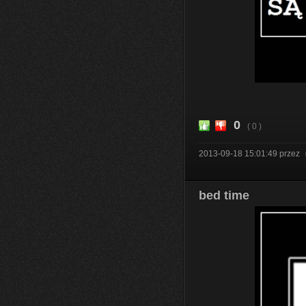
0
( 0 )
2013-09-18 15:01:49
przez
bed time