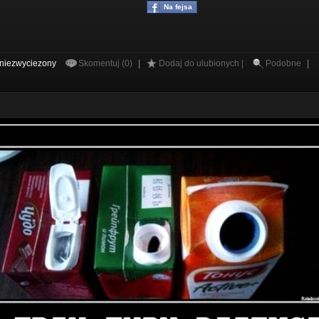
Na fejsa
niezwyciezony
Skomentuj (0)
|
Dodaj do ulubionych |
Podobne
|