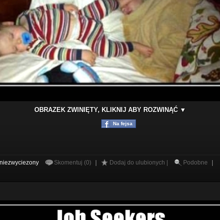
OBRAZEK ZWINIĘTY, KLIKNIJ ABY ROZWINĄĆ ▼
Na fejsa
niezwyciezony
Skomentuj (0)
|
Dodaj do ulubionych |
Podobne
|