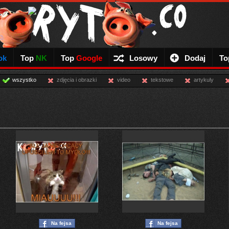
ok
Top
NK
Top
Google
Losowy
Dodaj
To
wszystko
zdjęcia i obrazki
video
tekstowe
artykuly
Na fejsa
Na fejsa