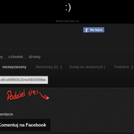
Na fejsa
ny
,
człowiek
,
dziwny
z
niezwyciezony
Skomentuj (0)
|
Dodaj do ulubionych |
Podobne
|
entarze
Komentuj na Facebook