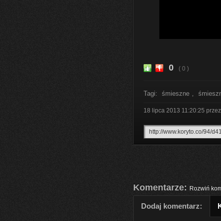
0
( 0 )
Tagi:
śmieszne
,
śmiesz
18 lipca 2013 11:20:25
prze
Komentarze:
Rozwiń kom
Dodaj komentarz: