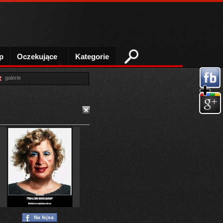
p
Oczekujące
Kategorie
5
galerie
Na fejsa