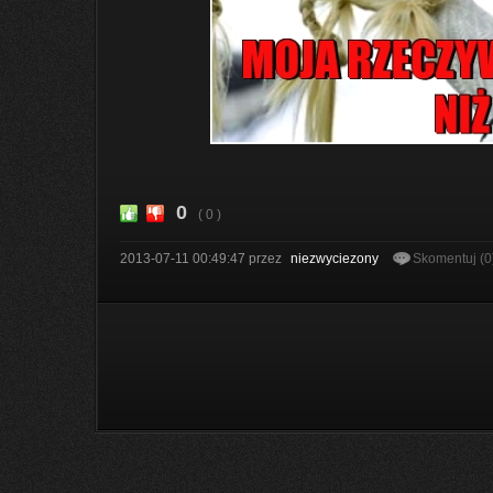
0
( 0 )
2013-07-11 00:49:47
przez
niezwyciezony
Skomentuj (0