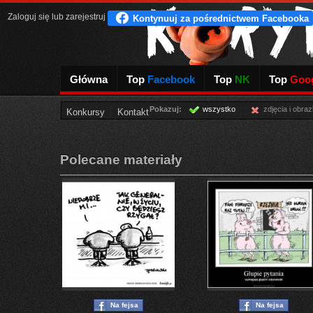
Zaloguj się
lub
zarejestruj
Główna
Top
Facebook
Top
NK
Top
Goog
Pokazuj:
wszystko
zdjęcia i obraz
Konkursy
Kontakt
Polecane materiały
Na fejsa
Na fejsa