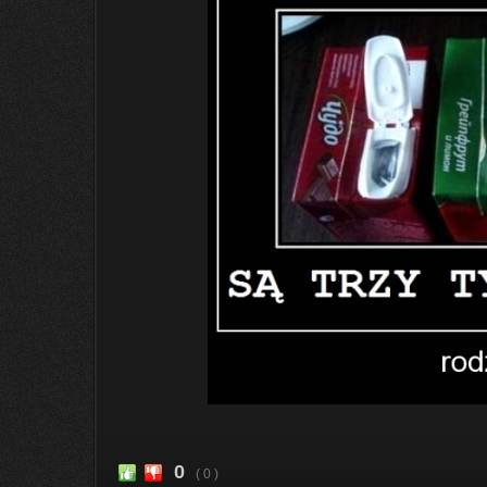
0
( 0 )