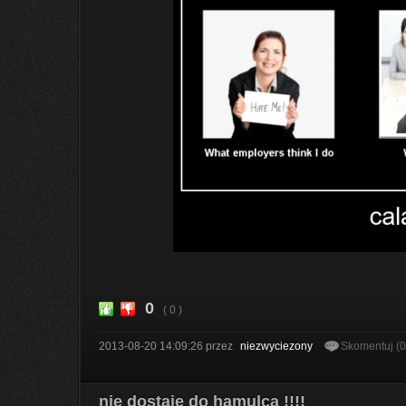
0
( 0 )
2013-08-20 14:09:26
przez
niezwyciezony
Skomentuj (
nie dostaje do hamulca !!!!