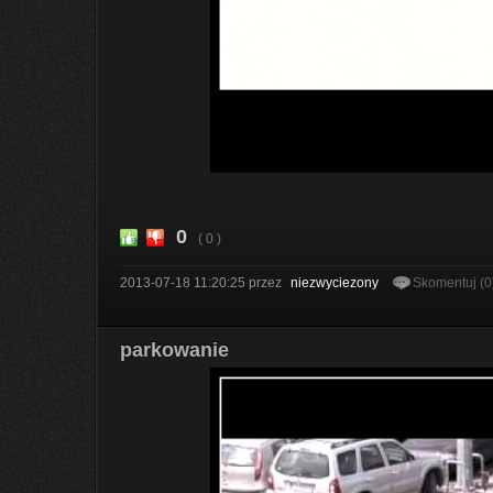
0
( 0 )
2013-07-18 11:20:25
przez
niezwyciezony
Skomentuj (0
parkowanie