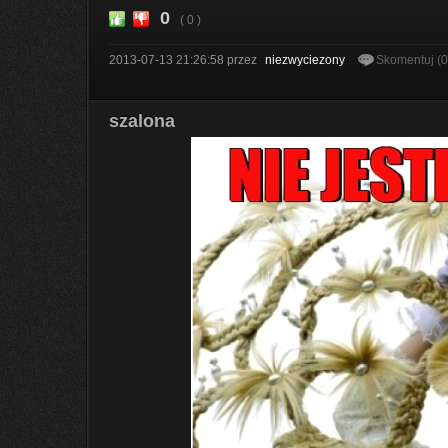
0
( 0 )
2013-07-13 21:26:58
przez
niezwyciezony
Skomentuj (
szalona