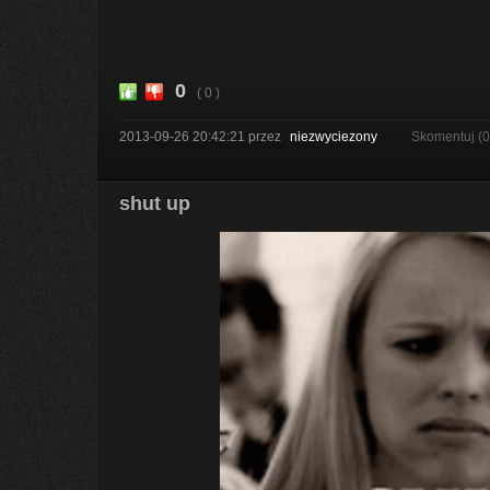
0
( 0 )
2013-09-26 20:42:21
przez
niezwyciezony
Skomentuj (
shut up