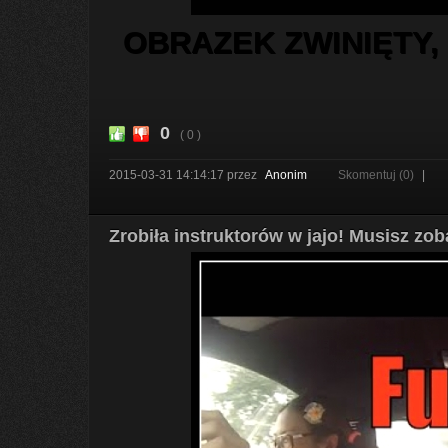
OBRAZEK ZWINIĘTY,
0
( 0 )
2015-03-31 14:14:17
przez
Anonim
Skomentuj (0)
|
Zrobiła instruktorów w jajo! Musisz zo