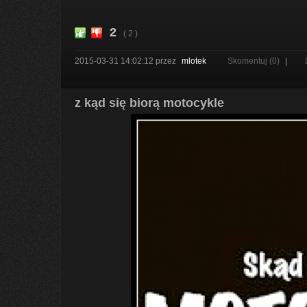
2
( 2 )
2015-03-31 14:02:12
przez
mlotek
Skomentuj (0)
|
z kąd się biorą motocykle