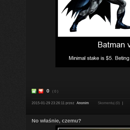
0
( 0 )
2015-01-29 23:26:11
przez
Anonim
Skomentuj (0)
|
No właśnie, czemu?