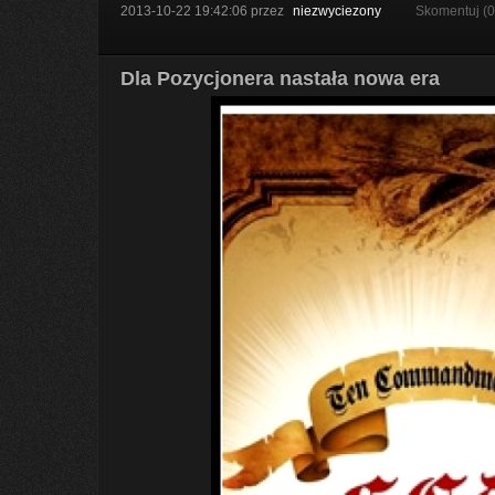
2013-10-22 19:42:06
przez
niezwyciezony
Skomentuj (
Dla Pozycjonera nastała nowa era