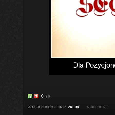
0
( 0 )
2013-10-03 08:36:08
przez
Anonim
Skomentuj (0)
|