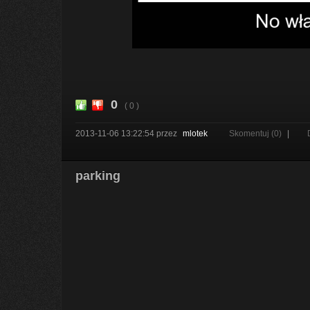
0
( 0 )
2013-11-06 13:22:54
przez
mlotek
Skomentuj (0)
|
parking