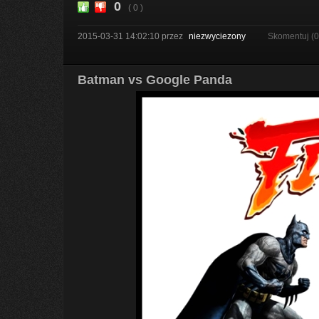
0
( 0 )
2015-03-31 14:02:10
przez
niezwyciezony
Skomentuj (
Batman vs Google Panda