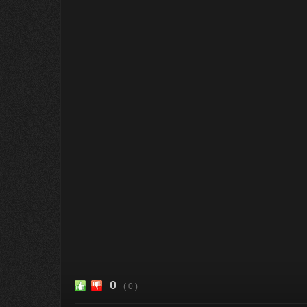
0
( 0 )