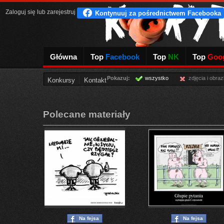
Zaloguj się
lub
zarejestruj
Główna
Top
Facebook
Top
NK
Top
Goog
Pokazuj:
wszystko
zdjęcia i obraz
Konkursy
Kontakt
Polecane materiały
Na fejsa
Na fejsa