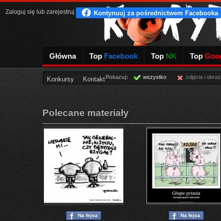
Zaloguj się
lub
zarejestruj
Główna
Top
Facebook
Top
NK
Top
Goog
Pokazuj:
wszystko
zdjęcia i obraz
Konkursy
Kontakt
Polecane materiały
Na fejsa
Na fejsa