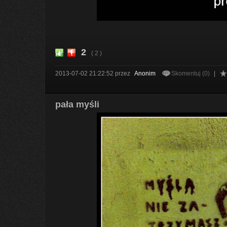
2
( 2 )
2013-07-02 21:22:52
przez
Anonim
Skomentuj (0)
|
pała myśli