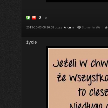
0
( 0 )
2013-10-03 08:36:08
przez
Anonim
Skomentuj (0)
|
życie