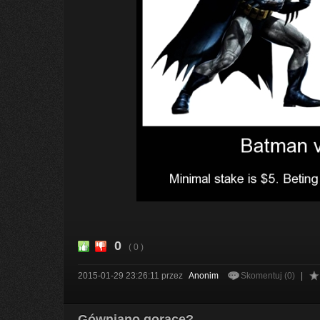
0
( 0 )
2015-01-29 23:26:11
przez
Anonim
Skomentuj (0)
|
Gówniano gorące?