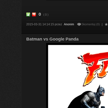
0
( 0 )
2015-03-31 14:14:15
przez
Anonim
Skomentuj (0)
|
Batman vs Google Panda