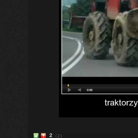
2
( 2 )