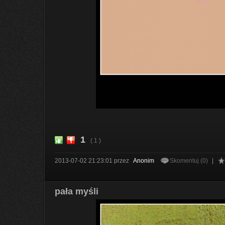
1
( 1 )
2013-07-02 21:23:01
przez
Anonim
Skomentuj (0)
|
pała myśli