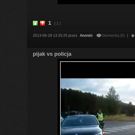
1
( 1 )
2013-06-28 13:35:25
przez
Anonim
Skomentuj (0)
|
pijak vs policja