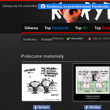
Zaloguj się
lub
zarejestruj
Główna
Top
Facebook
Top
NK
Top
Goog
Pokazuj:
wszystko
zdjęcia i obraz
Konkursy
Kontakt
Polecane materiały
Na fejsa
Na fejsa