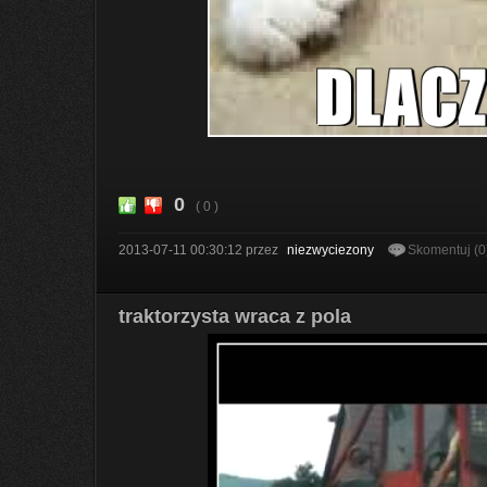
0
( 0 )
2013-07-11 00:30:12
przez
niezwyciezony
Skomentuj (0
traktorzysta wraca z pola