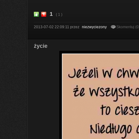
1
( 1 )
2013-07-02 22:09:11
przez
niezwyciezony
Skomentuj (0
życie