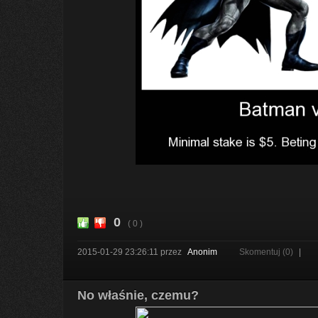
0
( 0 )
2015-01-29 23:26:11
przez
Anonim
Skomentuj (0)
|
No właśnie, czemu?