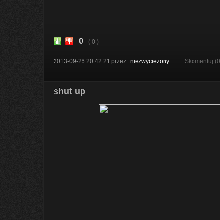
0
( 0 )
2013-09-26 20:42:21
przez
niezwyciezony
Skomentuj (
shut up