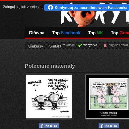
Zaloguj się
lub
zarejestruj
Główna
Top
Facebook
Top
NK
Top
Goog
Pokazuj:
wszystko
zdjęcia i obraz
Konkursy
Kontakt
Polecane materiały
Na fejsa
Na fejsa