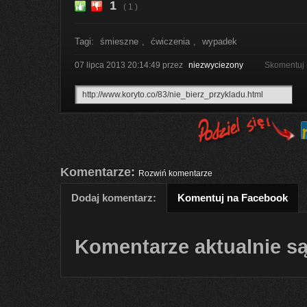
1
( 1 )
Tagi:
śmieszne
,
ćwiczenia
,
wypadek
07 lipca 2013 20:14:49
przez
niezwyciezony
Skomentuj 
Komentarze:
Rozwiń komentarze
Dodaj komentarz:
Komentuj na Facebook
Komentarze aktualnie są