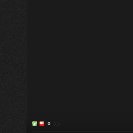
0
( 0 )