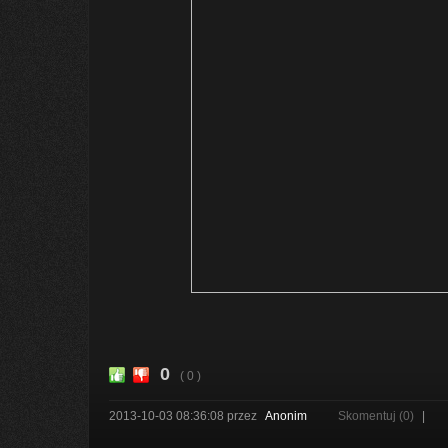
0
( 0 )
2013-10-03 08:36:08
przez
Anonim
Skomentuj (0)
|