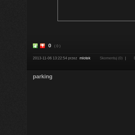
0
( 0 )
2013-11-06 13:22:54
przez
mlotek
Skomentuj (0)
|
parking