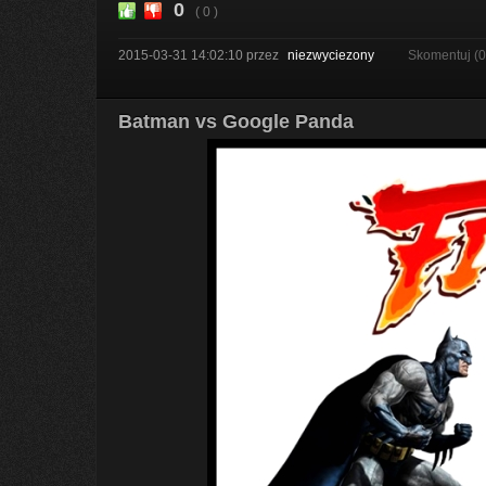
0
( 0 )
2015-03-31 14:02:10
przez
niezwyciezony
Skomentuj (
Batman vs Google Panda