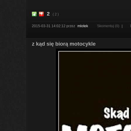
2
( 2 )
2015-03-31 14:02:12
przez
mlotek
Skomentuj (0)
|
z kąd się biorą motocykle