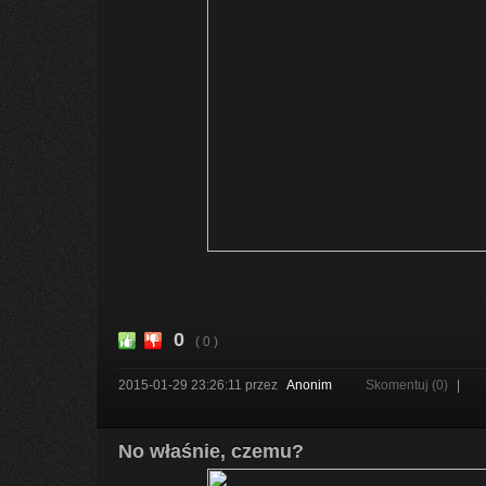
0
( 0 )
2015-01-29 23:26:11
przez
Anonim
Skomentuj (0)
|
No właśnie, czemu?