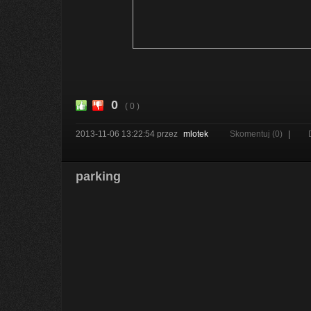
0
( 0 )
2013-11-06 13:22:54
przez
mlotek
Skomentuj (0)
|
parking