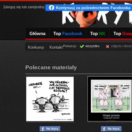
Zaloguj się
lub
zarejestruj
Główna
Top
Facebook
Top
NK
Top
Goog
Pokazuj:
wszystko
zdjęcia i obraz
Konkursy
Kontakt
Polecane materiały
Na fejsa
Na fejsa