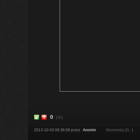
0
( 0 )
2013-10-03 08:36:08
przez
Anonim
Skomentuj (0)
|