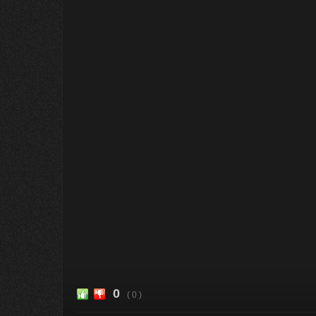
0
( 0 )