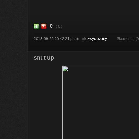
0
( 0 )
2013-09-26 20:42:21
przez
niezwyciezony
Skomentuj (
shut up