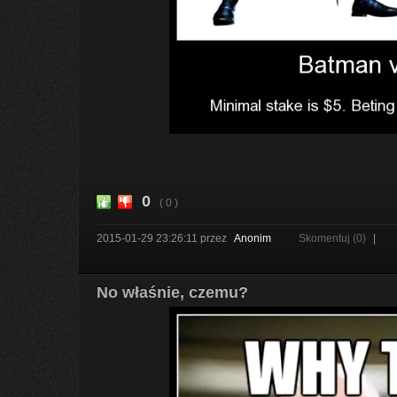
0
( 0 )
2015-01-29 23:26:11
przez
Anonim
Skomentuj (0)
|
No właśnie, czemu?