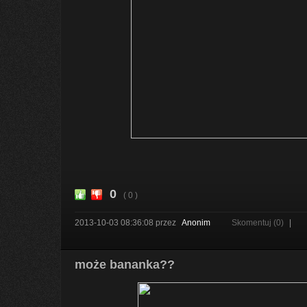
0
( 0 )
2013-10-03 08:36:08
przez
Anonim
Skomentuj (0)
|
może bananka??