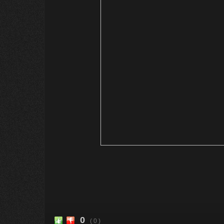
0
( 0 )