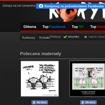
Zaloguj się
lub
zarejestruj
Główna
Top
Facebook
Top
NK
Top
Goog
Pokazuj:
wszystko
zdjęcia i obraz
Konkursy
Kontakt
Polecane materiały
Na fejsa
Na fejsa