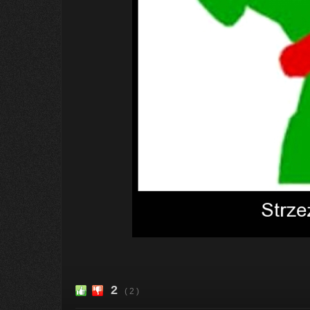
2
( 2 )