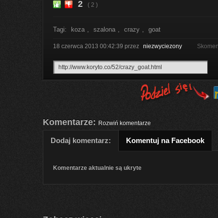
2
( 2 )
Tagi:
koza
,
szalona
,
crazy
,
goat
18 czerwca 2013 00:42:39
przez
niezwyciezony
Skoment
Komentarze:
Rozwiń komentarze
Dodaj komentarz:
Komentuj na Facebook
Komentarze aktualnie są ukryte