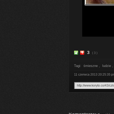
3
( 3 )
Tagi:
śmieszne
,
ludzie
11 czerwca 2013 20:25:35
p