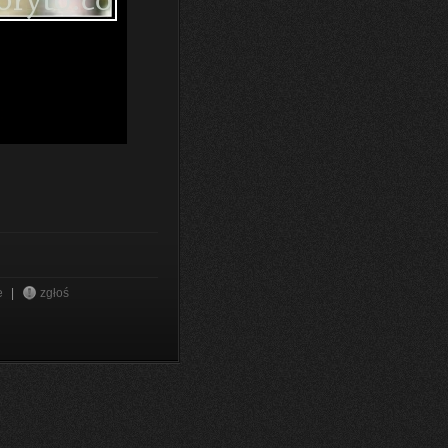
e
|
zgłoś