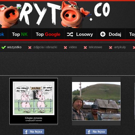
ok
Top
NK
Top
Google
Losowy
Dodaj
To
wszystko
zdjęcia i obrazki
video
tekstowe
artykuly
Na fejsa
Na fejsa