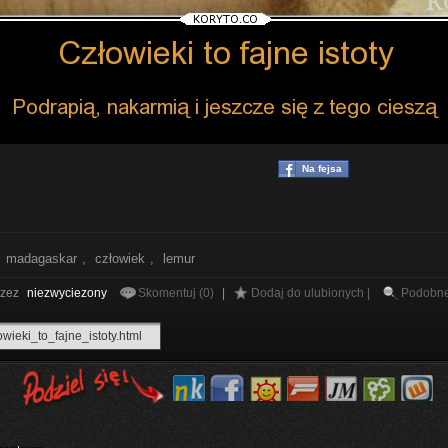
Na fejsa
,
madagaskar
,
człowiek
,
lemur
rzez
niezwyciezony
Skomentuj (0)
|
Dodaj do ulubionych |
Podobn