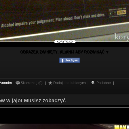
OBRAZEK ZWINIĘTY, KLIKNIJ ABY ROZWINĄĆ ▼
Na fejsa
Anonim
Skomentuj (0)
|
Dodaj do ulubionych |
Podobne
|
rów w jajo! Musisz zobaczyć