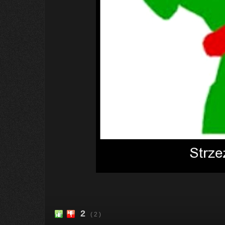
2
( 2 )