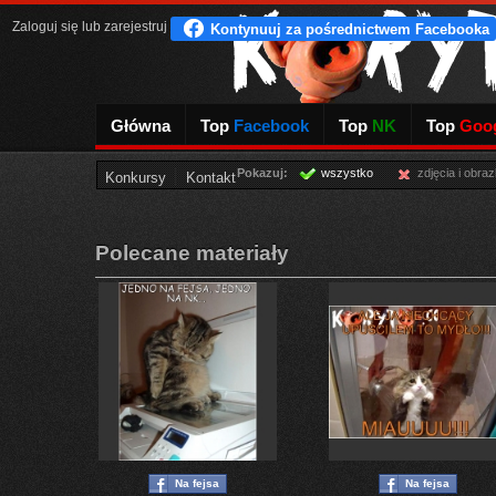
Zaloguj się
lub
zarejestruj
Główna
Top
Facebook
Top
NK
Top
Goog
Pokazuj:
wszystko
zdjęcia i obraz
Konkursy
Kontakt
Polecane materiały
Na fejsa
Na fejsa