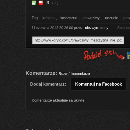
3
( 3 )
Tagi:
kobieta
,
mężzyzna
,
prawdziwy
,
uczucie
,
pra
11 czerwca 2013 20:26:00
przez
niezwyciezony
Skoment
Komentarze:
Rozwiń komentarze
Dodaj komentarz:
Komentuj na Facebook
Komentarze aktualnie są ukryte