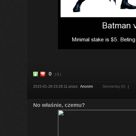
0
( 0 )
2015-01-29 23:26:11
przez
Anonim
Skomentuj (0)
|
No właśnie, czemu?