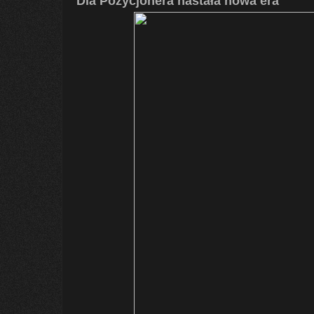
Dla Pozycjonera nastała nowa era