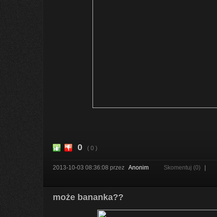
0
( 0 )
2013-10-03 08:36:08
przez
Anonim
Skomentuj (0)
|
może bananka??