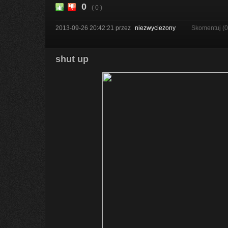
0
( 0 )
2013-09-26 20:42:21
przez
niezwyciezony
Skomentuj (
shut up