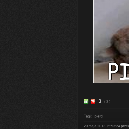
3
( 3 )
Tagi:
pierd
29 maja 2013 15:53:24
prze