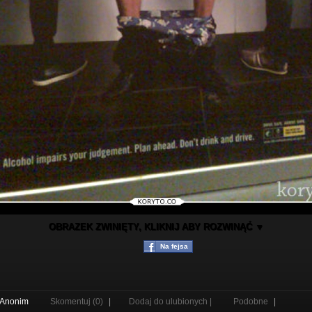
OBRAZEK ZWINIĘTY, KLIKNIJ ABY ROZWINĄĆ ▼
Na fejsa
Anonim
Skomentuj (0)
|
Dodaj do ulubionych |
Podobne
|