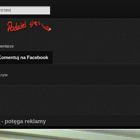
entarze
Komentuj na Facebook
kryte
 - potęga reklamy