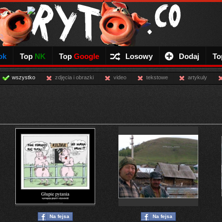
ok
Top
NK
Top
Google
Losowy
Dodaj
To
wszystko
zdjęcia i obrazki
video
tekstowe
artykuly
Na fejsa
Na fejsa