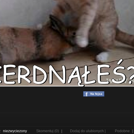
Na fejsa
z
niezwyciezony
Skomentuj (0)
|
Dodaj do ulubionych |
Podobne
|