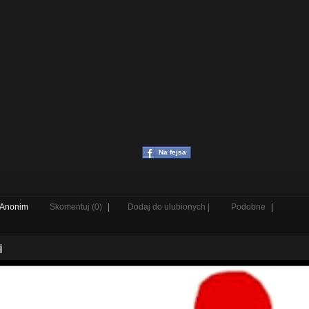
Na fejsa
Anonim
Skomentuj (0)
|
Dodaj do ulubionych |
Podobne
|
i