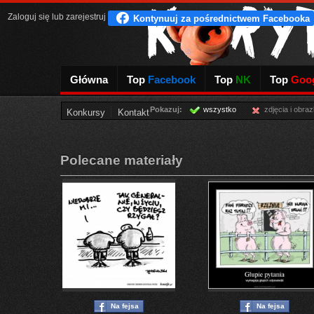
Zaloguj się
lub
zarejestruj
Główna
Top
Facebook
Top
NK
Top
Goog
Pokazuj:
wszystko
zdjęcia i obraz
Konkursy
Kontakt
Polecane materiały
Na fejsa
Na fejsa