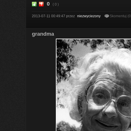
0
( 0 )
2013-07-11 00:49:47
przez
niezwyciezony
Skomentuj (0
grandma