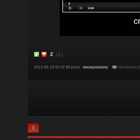
2
( 2 )
2013-06-18 00:42:39
przez
niezwyciezony
Skomentuj (
1