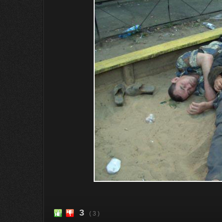
3
( 3 )