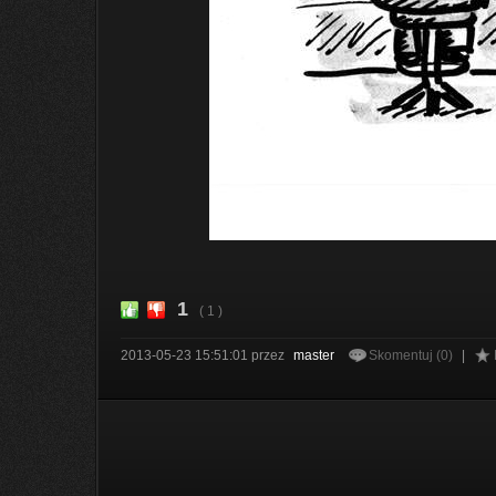
1
( 1 )
2013-05-23 15:51:01
przez
master
Skomentuj (0)
|