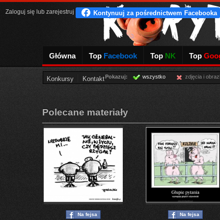
Zaloguj się
lub
zarejestruj
Główna
Top
Facebook
Top
NK
Top
Goog
Pokazuj:
wszystko
zdjęcia i obraz
Konkursy
Kontakt
Polecane materiały
Na fejsa
Na fejsa